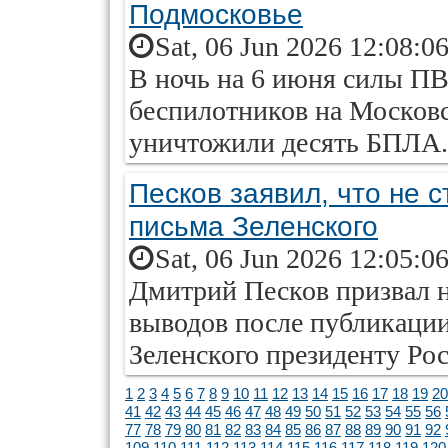
Подмосковье
Sat, 06 Jun 2026 12:08:0
В ночь на 6 июня силы ПВ
беспилотников на Москов
уничтожили десять БПЛА.
Песков заявил, что не с
письма Зеленского
Sat, 06 Jun 2026 12:05:0
Дмитрий Песков призвал 
выводов после публикаци
Зеленского президенту Ро
1
2
3
4
5
6
7
8
9
10
11
12
13
14
15
16
17
18
19
20
41
42
43
44
45
46
47
48
49
50
51
52
53
54
55
56
77
78
79
80
81
82
83
84
85
86
87
88
89
90
91
92
109
110
111
112
113
114
115
116
117
118
119
120