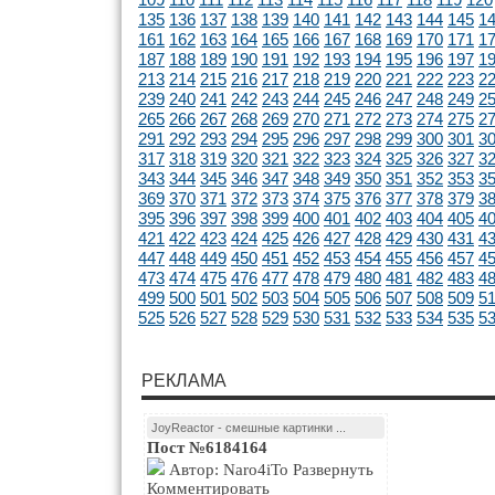
135
136
137
138
139
140
141
142
143
144
145
1
161
162
163
164
165
166
167
168
169
170
171
1
187
188
189
190
191
192
193
194
195
196
197
1
213
214
215
216
217
218
219
220
221
222
223
2
239
240
241
242
243
244
245
246
247
248
249
2
265
266
267
268
269
270
271
272
273
274
275
2
291
292
293
294
295
296
297
298
299
300
301
3
317
318
319
320
321
322
323
324
325
326
327
3
343
344
345
346
347
348
349
350
351
352
353
3
369
370
371
372
373
374
375
376
377
378
379
3
395
396
397
398
399
400
401
402
403
404
405
4
421
422
423
424
425
426
427
428
429
430
431
4
447
448
449
450
451
452
453
454
455
456
457
4
473
474
475
476
477
478
479
480
481
482
483
4
499
500
501
502
503
504
505
506
507
508
509
5
525
526
527
528
529
530
531
532
533
534
535
5
РЕКЛАМА
JoyReactor - смешные картинки ...
Пост №6184164
Автор: Naro4iTo Развернуть
Комментировать