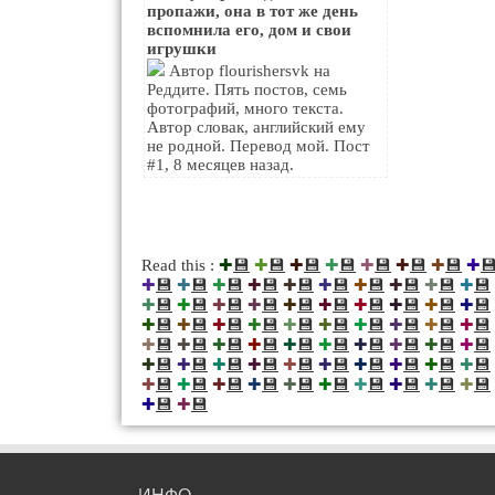
пропажи, она в тот же день
вспомнила его, дом и свои
игрушки
Автор flourishersvk на
Реддите. Пять постов, семь
фотографий, много текста.
Автор словак, английский ему
не родной. Перевод мой. Пост
#1, 8 месяцев назад.
💾
💾
💾
💾
💾
💾
💾

Read this :
✚
✚
✚
✚
✚
✚
✚
✚
💾
💾
💾
💾
💾
💾
💾
💾
💾
💾
✚
✚
✚
✚
✚
✚
✚
✚
✚
✚
💾
💾
💾
💾
💾
💾
💾
💾
💾
💾
✚
✚
✚
✚
✚
✚
✚
✚
✚
✚
💾
💾
💾
💾
💾
💾
💾
💾
💾
💾
✚
✚
✚
✚
✚
✚
✚
✚
✚
✚
💾
💾
💾
💾
💾
💾
💾
💾
💾
💾
✚
✚
✚
✚
✚
✚
✚
✚
✚
✚
💾
💾
💾
💾
💾
💾
💾
💾
💾
💾
✚
✚
✚
✚
✚
✚
✚
✚
✚
✚
💾
💾
💾
💾
💾
💾
💾
💾
💾
💾
✚
✚
✚
✚
✚
✚
✚
✚
✚
✚
💾
💾
✚
✚