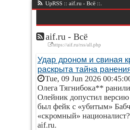
UpRSS :: aif.ru - Всё ::.
aif.ru - Всё
https://aif.ru/rss/all.php
Удар дроном и свиная к
раскрыта тайна ранени
Tue, 09 Jun 2026 00:45:0
Олега Тягнибока** ранили
Олейник допустил версию
был фейк с «убитым» Бабч
«скромный» националист?
aif.ru.