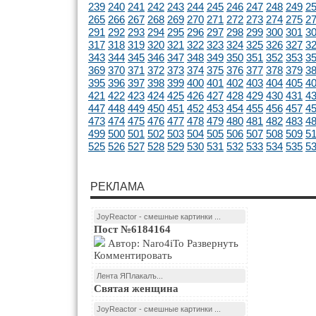
239
240
241
242
243
244
245
246
247
248
249
2
265
266
267
268
269
270
271
272
273
274
275
2
291
292
293
294
295
296
297
298
299
300
301
3
317
318
319
320
321
322
323
324
325
326
327
3
343
344
345
346
347
348
349
350
351
352
353
3
369
370
371
372
373
374
375
376
377
378
379
3
395
396
397
398
399
400
401
402
403
404
405
4
421
422
423
424
425
426
427
428
429
430
431
4
447
448
449
450
451
452
453
454
455
456
457
4
473
474
475
476
477
478
479
480
481
482
483
4
499
500
501
502
503
504
505
506
507
508
509
5
525
526
527
528
529
530
531
532
533
534
535
5
РЕКЛАМА
JoyReactor - смешные картинки ...
Пост №6184164
Автор: Naro4iTo Развернуть
Комментировать
Лента ЯПлакалъ...
Святая женщина
JoyReactor - смешные картинки ...