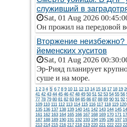
служивший в заградотр
Sat, 01 Aug 2026 00:45:0
Он прожил на передовой вс
Вторжение неизбежно? 
йеменских хуситов
Sat, 01 Aug 2026 00:30:0
Эр-Рияд планирует крупно
суше и на море.
1
2
3
4
5
6
7
8
9
10
11
12
13
14
15
16
17
18
19
2
41
42
43
44
45
46
47
48
49
50
51
52
53
54
55
56
77
78
79
80
81
82
83
84
85
86
87
88
89
90
91
92
109
110
111
112
113
114
115
116
117
118
119
120
135
136
137
138
139
140
141
142
143
144
145
1
161
162
163
164
165
166
167
168
169
170
171
1
187
188
189
190
191
192
193
194
195
196
197
1
213
214
215
216
217
218
219
220
221
222
223
2