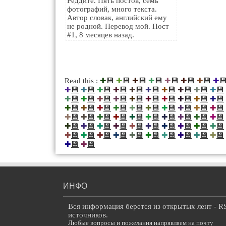
Реддите. Пять постов, семь
фотографий, много текста.
Автор словак, английский ему
не родной. Перевод мой. Пост
#1, 8 месяцев назад.
💾
💾
💾
💾
💾
💾
💾

Read this :
✚
✚
✚
✚
✚
✚
✚
✚
💾
💾
💾
💾
💾
💾
💾
💾
💾
💾
✚
✚
✚
✚
✚
✚
✚
✚
✚
✚
💾
💾
💾
💾
💾
💾
💾
💾
💾
💾
✚
✚
✚
✚
✚
✚
✚
✚
✚
✚
💾
💾
💾
💾
💾
💾
💾
💾
💾
💾
✚
✚
✚
✚
✚
✚
✚
✚
✚
✚
💾
💾
💾
💾
💾
💾
💾
💾
💾
💾
✚
✚
✚
✚
✚
✚
✚
✚
✚
✚
💾
💾
💾
💾
💾
💾
💾
💾
💾
💾
✚
✚
✚
✚
✚
✚
✚
✚
✚
✚
💾
💾
💾
💾
💾
💾
💾
💾
💾
💾
✚
✚
✚
✚
✚
✚
✚
✚
✚
✚
💾
💾
✚
✚
ИНФО
Вся информация берется из открытых лент - R
источников.
Любые вопросы и пожелания напрявляем на почту