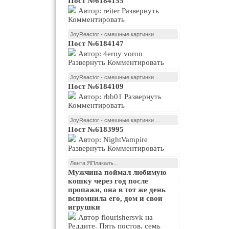
Пост №6184155
Автор: reiter Развернуть
Комментировать
JoyReactor - смешные картинки ...
Пост №6184147
Автор: 4erny voron
Развернуть Комментировать
JoyReactor - смешные картинки ...
Пост №6184109
Автор: rbb01 Развернуть
Комментировать
JoyReactor - смешные картинки ...
Пост №6183995
Автор: NightVampire
Развернуть Комментировать
Лента ЯПлакалъ...
Мужчина поймал любимую
кошку через год после
пропажи, она в тот же день
вспомнила его, дом и свои
игрушки
Автор flourishersvk на
Реддите. Пять постов, семь