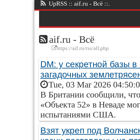
UpRSS :: aif.ru - Всё ::.
aif.ru - Всё
https://aif.ru/rss/all.php
DM: у секретной базы 
загадочных землетрясе
Tue, 03 Mar 2026 04:50:
В Британии сообщили, что
«Объекта 52» в Неваде мо
испытаниями США.
Взят укреп под Волчанс