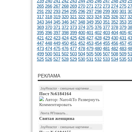
239
240
241
242
243
244
245
246
247
248
249
2
265
266
267
268
269
270
271
272
273
274
275
2
291
292
293
294
295
296
297
298
299
300
301
3
317
318
319
320
321
322
323
324
325
326
327
3
343
344
345
346
347
348
349
350
351
352
353
3
369
370
371
372
373
374
375
376
377
378
379
3
395
396
397
398
399
400
401
402
403
404
405
4
421
422
423
424
425
426
427
428
429
430
431
4
447
448
449
450
451
452
453
454
455
456
457
4
473
474
475
476
477
478
479
480
481
482
483
4
499
500
501
502
503
504
505
506
507
508
509
5
525
526
527
528
529
530
531
532
533
534
535
5
РЕКЛАМА
JoyReactor - смешные картинки ...
Пост №6184164
Автор: Naro4iTo Развернуть
Комментировать
Лента ЯПлакалъ...
Святая женщина
JoyReactor - смешные картинки ...