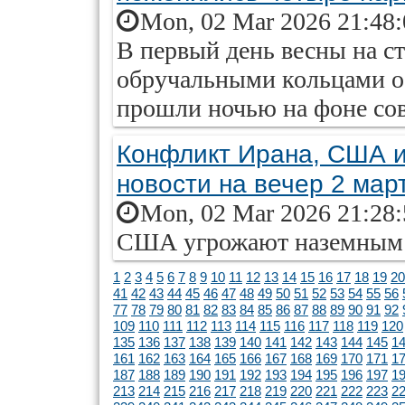
Mon, 02 Mar 2026 21:48
В первый день весны на 
обручальными кольцами о
прошли ночью на фоне сов
Конфликт Ирана, США и
новости на вечер 2 мар
Mon, 02 Mar 2026 21:28
США угрожают наземным 
1
2
3
4
5
6
7
8
9
10
11
12
13
14
15
16
17
18
19
20
41
42
43
44
45
46
47
48
49
50
51
52
53
54
55
56
77
78
79
80
81
82
83
84
85
86
87
88
89
90
91
92
109
110
111
112
113
114
115
116
117
118
119
120
135
136
137
138
139
140
141
142
143
144
145
1
161
162
163
164
165
166
167
168
169
170
171
1
187
188
189
190
191
192
193
194
195
196
197
1
213
214
215
216
217
218
219
220
221
222
223
2