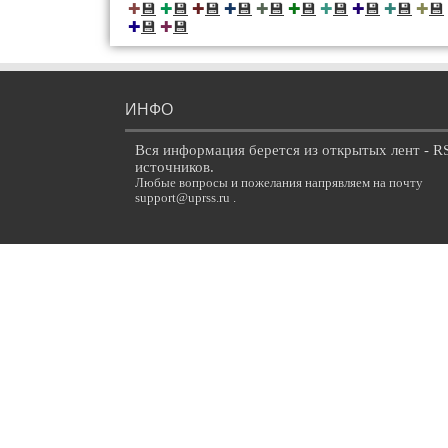
💾
💾
💾
💾
💾
💾
💾
💾
💾
💾
✚
✚
✚
✚
✚
✚
✚
✚
✚
✚
💾
💾
✚
✚
ИНФО
Вся информация берется из открытых лент - R
источников.
Любые вопросы и пожелания напрявляем на почту
support@uprss.ru .