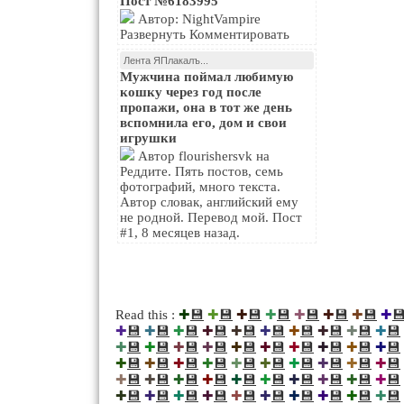
Пост №6183995
Автор: NightVampire
Развернуть Комментировать
Лента ЯПлакалъ...
Мужчина поймал любимую
кошку через год после
пропажи, она в тот же день
вспомнила его, дом и свои
игрушки
Автор flourishersvk на
Реддите. Пять постов, семь
фотографий, много текста.
Автор словак, английский ему
не родной. Перевод мой. Пост
#1, 8 месяцев назад.
💾
💾
💾
💾
💾
💾
💾

Read this :
✚
✚
✚
✚
✚
✚
✚
✚
💾
💾
💾
💾
💾
💾
💾
💾
💾
💾
✚
✚
✚
✚
✚
✚
✚
✚
✚
✚
💾
💾
💾
💾
💾
💾
💾
💾
💾
💾
✚
✚
✚
✚
✚
✚
✚
✚
✚
✚
💾
💾
💾
💾
💾
💾
💾
💾
💾
💾
✚
✚
✚
✚
✚
✚
✚
✚
✚
✚
💾
💾
💾
💾
💾
💾
💾
💾
💾
💾
✚
✚
✚
✚
✚
✚
✚
✚
✚
✚
💾
💾
💾
💾
💾
💾
💾
💾
💾
💾
✚
✚
✚
✚
✚
✚
✚
✚
✚
✚