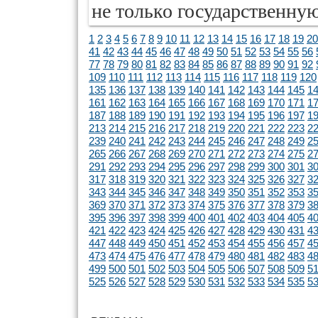
не только государственну
1
2
3
4
5
6
7
8
9
10
11
12
13
14
15
16
17
18
19
20
41
42
43
44
45
46
47
48
49
50
51
52
53
54
55
56
77
78
79
80
81
82
83
84
85
86
87
88
89
90
91
92
109
110
111
112
113
114
115
116
117
118
119
120
135
136
137
138
139
140
141
142
143
144
145
1
161
162
163
164
165
166
167
168
169
170
171
1
187
188
189
190
191
192
193
194
195
196
197
1
213
214
215
216
217
218
219
220
221
222
223
2
239
240
241
242
243
244
245
246
247
248
249
2
265
266
267
268
269
270
271
272
273
274
275
2
291
292
293
294
295
296
297
298
299
300
301
3
317
318
319
320
321
322
323
324
325
326
327
3
343
344
345
346
347
348
349
350
351
352
353
3
369
370
371
372
373
374
375
376
377
378
379
3
395
396
397
398
399
400
401
402
403
404
405
4
421
422
423
424
425
426
427
428
429
430
431
4
447
448
449
450
451
452
453
454
455
456
457
4
473
474
475
476
477
478
479
480
481
482
483
4
499
500
501
502
503
504
505
506
507
508
509
5
525
526
527
528
529
530
531
532
533
534
535
5