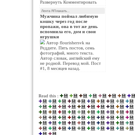
Развернуть Комментировать
Лента ЯПлакалъ...
Мужчина поймал любимую
кошку через год после
пропажи, она в тот же день
вспомнила его, дом и свои
игрушки
Автор flourishersvk на
Реддите. Пять постов, семь
фотографий, много текста.
Автор словак, английский ему
не родной. Перевод мой. Пост
#1, 8 месяцев назад.
💾
💾
💾
💾
💾
💾
💾

Read this :
✚
✚
✚
✚
✚
✚
✚
✚
💾
💾
💾
💾
💾
💾
💾
💾
💾
💾
✚
✚
✚
✚
✚
✚
✚
✚
✚
✚
💾
💾
💾
💾
💾
💾
💾
💾
💾
💾
✚
✚
✚
✚
✚
✚
✚
✚
✚
✚
💾
💾
💾
💾
💾
💾
💾
💾
💾
💾
✚
✚
✚
✚
✚
✚
✚
✚
✚
✚
💾
💾
💾
💾
💾
💾
💾
💾
💾
💾
✚
✚
✚
✚
✚
✚
✚
✚
✚
✚
💾
💾
💾
💾
💾
💾
💾
💾
💾
💾
✚
✚
✚
✚
✚
✚
✚
✚
✚
✚
💾
💾
💾
💾
💾
💾
💾
💾
💾
💾
✚
✚
✚
✚
✚
✚
✚
✚
✚
✚
💾
💾
✚
✚