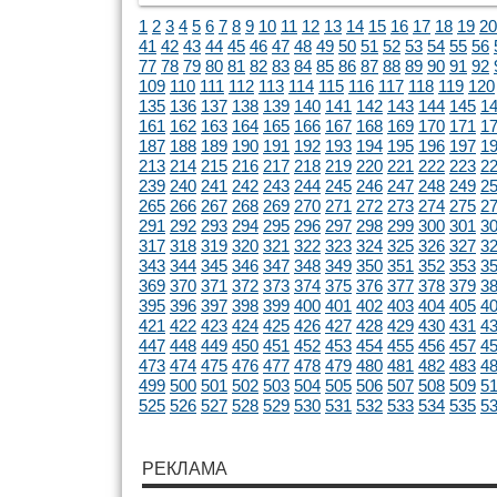
1
2
3
4
5
6
7
8
9
10
11
12
13
14
15
16
17
18
19
20
41
42
43
44
45
46
47
48
49
50
51
52
53
54
55
56
77
78
79
80
81
82
83
84
85
86
87
88
89
90
91
92
109
110
111
112
113
114
115
116
117
118
119
120
135
136
137
138
139
140
141
142
143
144
145
1
161
162
163
164
165
166
167
168
169
170
171
1
187
188
189
190
191
192
193
194
195
196
197
1
213
214
215
216
217
218
219
220
221
222
223
2
239
240
241
242
243
244
245
246
247
248
249
2
265
266
267
268
269
270
271
272
273
274
275
2
291
292
293
294
295
296
297
298
299
300
301
3
317
318
319
320
321
322
323
324
325
326
327
3
343
344
345
346
347
348
349
350
351
352
353
3
369
370
371
372
373
374
375
376
377
378
379
3
395
396
397
398
399
400
401
402
403
404
405
4
421
422
423
424
425
426
427
428
429
430
431
4
447
448
449
450
451
452
453
454
455
456
457
4
473
474
475
476
477
478
479
480
481
482
483
4
499
500
501
502
503
504
505
506
507
508
509
5
525
526
527
528
529
530
531
532
533
534
535
5
РЕКЛАМА