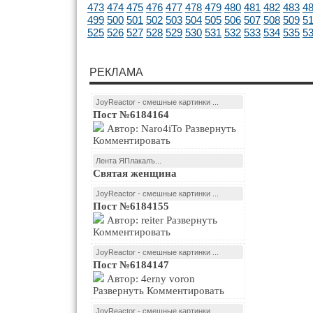
473
474
475
476
477
478
479
480
481
482
483
4
499
500
501
502
503
504
505
506
507
508
509
5
525
526
527
528
529
530
531
532
533
534
535
5
РЕКЛАМА
JoyReactor - смешные картинки ...
Пост №6184164
Автор: Naro4iTo Развернуть
Комментировать
Лента ЯПлакалъ...
Святая женщина
JoyReactor - смешные картинки ...
Пост №6184155
Автор: reiter Развернуть
Комментировать
JoyReactor - смешные картинки ...
Пост №6184147
Автор: 4erny voron
Развернуть Комментировать
JoyReactor - смешные картинки ...