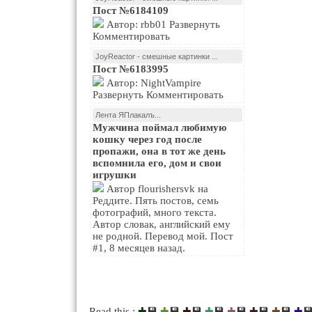
Пост №6184109
Автор: rbb01 Развернуть
Комментировать
JoyReactor - смешные картинки ...
Пост №6183995
Автор: NightVampire
Развернуть Комментировать
Лента ЯПлакалъ...
Мужчина поймал любимую
кошку через год после
пропажи, она в тот же день
вспомнила его, дом и свои
игрушки
Автор flourishersvk на
Реддите. Пять постов, семь
фотографий, много текста.
Автор словак, английский ему
не родной. Перевод мой. Пост
#1, 8 месяцев назад.
💾
💾
💾
💾
💾
💾
💾

Read this :
✚
✚
✚
✚
✚
✚
✚
✚