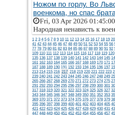
Ножом по горлу. Во Льв
военкома, но спас брат
Fri, 03 Apr 2026 01:45:0
Народная ненависть к воен
1
2
3
4
5
6
7
8
9
10
11
12
13
14
15
16
17
18
19
20
41
42
43
44
45
46
47
48
49
50
51
52
53
54
55
56
77
78
79
80
81
82
83
84
85
86
87
88
89
90
91
92
109
110
111
112
113
114
115
116
117
118
119
120
135
136
137
138
139
140
141
142
143
144
145
1
161
162
163
164
165
166
167
168
169
170
171
1
187
188
189
190
191
192
193
194
195
196
197
1
213
214
215
216
217
218
219
220
221
222
223
2
239
240
241
242
243
244
245
246
247
248
249
2
265
266
267
268
269
270
271
272
273
274
275
2
291
292
293
294
295
296
297
298
299
300
301
3
317
318
319
320
321
322
323
324
325
326
327
3
343
344
345
346
347
348
349
350
351
352
353
3
369
370
371
372
373
374
375
376
377
378
379
3
395
396
397
398
399
400
401
402
403
404
405
4
421
422
423
424
425
426
427
428
429
430
431
4
447
448
449
450
451
452
453
454
455
456
457
4