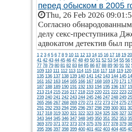
перед обыском в 2005 г
Thu, 26 Feb 2026 09:01:
Согласно обнародованны
делу секс-преступника Д
адвокатом детектив был п
1
2
3
4
5
6
7
8
9
10
11
12
13
14
15
16
17
18
19
20
41
42
43
44
45
46
47
48
49
50
51
52
53
54
55
56
77
78
79
80
81
82
83
84
85
86
87
88
89
90
91
92
109
110
111
112
113
114
115
116
117
118
119
120
135
136
137
138
139
140
141
142
143
144
145
1
161
162
163
164
165
166
167
168
169
170
171
1
187
188
189
190
191
192
193
194
195
196
197
1
213
214
215
216
217
218
219
220
221
222
223
2
239
240
241
242
243
244
245
246
247
248
249
2
265
266
267
268
269
270
271
272
273
274
275
2
291
292
293
294
295
296
297
298
299
300
301
3
317
318
319
320
321
322
323
324
325
326
327
3
343
344
345
346
347
348
349
350
351
352
353
3
369
370
371
372
373
374
375
376
377
378
379
3
395
396
397
398
399
400
401
402
403
404
405
4