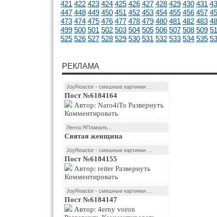
421
422
423
424
425
426
427
428
429
430
431
4
447
448
449
450
451
452
453
454
455
456
457
4
473
474
475
476
477
478
479
480
481
482
483
4
499
500
501
502
503
504
505
506
507
508
509
5
525
526
527
528
529
530
531
532
533
534
535
5
РЕКЛАМА
JoyReactor - смешные картинки ...
Пост №6184164
Автор: Naro4iTo Развернуть
Комментировать
Лента ЯПлакалъ...
Святая женщина
JoyReactor - смешные картинки ...
Пост №6184155
Автор: reiter Развернуть
Комментировать
JoyReactor - смешные картинки ...
Пост №6184147
Автор: 4erny voron