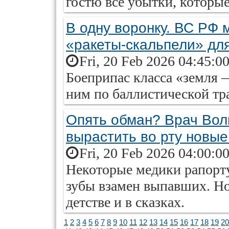
гостю все убытки, которые
В одну воронку. ВС РФ 
«ракеты-скальпели» дл
Fri, 20 Feb 2026 04:45:0
Боеприпас класса «земля 
ним по баллистической тр
Опять обман? Врач Вол
вырастить во рту новые
Fri, 20 Feb 2026 04:00:0
Некоторые медики рапорт
зубы взамен выпавших. Но,
детстве и в сказках.
1
2
3
4
5
6
7
8
9
10
11
12
13
14
15
16
17
18
19
20