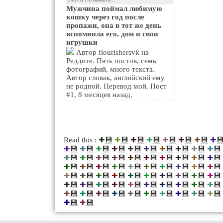
Мужчина поймал любимую
кошку через год после
пропажи, она в тот же день
вспомнила его, дом и свои
игрушки
Автор flourishersvk на
Реддите. Пять постов, семь
фотографий, много текста.
Автор словак, английский ему
не родной. Перевод мой. Пост
#1, 8 месяцев назад.
💾
💾
💾
💾
💾
💾
💾

Read this :
✚
✚
✚
✚
✚
✚
✚
✚
💾
💾
💾
💾
💾
💾
💾
💾
💾
💾
✚
✚
✚
✚
✚
✚
✚
✚
✚
✚
💾
💾
💾
💾
💾
💾
💾
💾
💾
💾
✚
✚
✚
✚
✚
✚
✚
✚
✚
✚
💾
💾
💾
💾
💾
💾
💾
💾
💾
💾
✚
✚
✚
✚
✚
✚
✚
✚
✚
✚
💾
💾
💾
💾
💾
💾
💾
💾
💾
💾
✚
✚
✚
✚
✚
✚
✚
✚
✚
✚
💾
💾
💾
💾
💾
💾
💾
💾
💾
💾
✚
✚
✚
✚
✚
✚
✚
✚
✚
✚
💾
💾
💾
💾
💾
💾
💾
💾
💾
💾
✚
✚
✚
✚
✚
✚
✚
✚
✚
✚
💾
💾
✚
✚