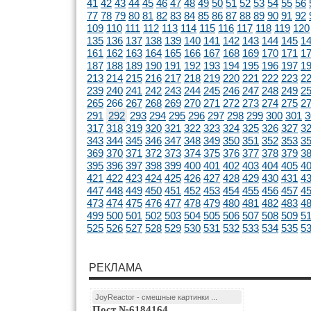
41
42
43
44
45
46
47
48
49
50
51
52
53
54
55
56
77
78
79
80
81
82
83
84
85
86
87
88
89
90
91
92
109
110
111
112
113
114
115
116
117
118
119
120
135
136
137
138
139
140
141
142
143
144
145
1
161
162
163
164
165
166
167
168
169
170
171
1
187
188
189
190
191
192
193
194
195
196
197
1
213
214
215
216
217
218
219
220
221
222
223
2
239
240
241
242
243
244
245
246
247
248
249
2
265
266
267
268
269
270
271
272
273
274
275
2
291
292
293
294
295
296
297
298
299
300
301
3
317
318
319
320
321
322
323
324
325
326
327
3
343
344
345
346
347
348
349
350
351
352
353
3
369
370
371
372
373
374
375
376
377
378
379
3
395
396
397
398
399
400
401
402
403
404
405
4
421
422
423
424
425
426
427
428
429
430
431
4
447
448
449
450
451
452
453
454
455
456
457
4
473
474
475
476
477
478
479
480
481
482
483
4
499
500
501
502
503
504
505
506
507
508
509
5
525
526
527
528
529
530
531
532
533
534
535
5
РЕКЛАМА
JoyReactor - смешные картинки ...
Пост №6184164