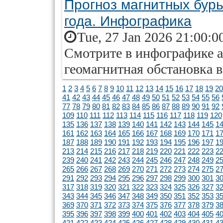
Прогноз магнитных бурь
года. Инфографика
Tue, 27 Jan 2026 21:00:0
Смотрите в инфографике ai
геомагнитная обстановка в
1
2
3
4
5
6
7
8
9
10
11
12
13
14
15
16
17
18
19
20
41
42
43
44
45
46
47
48
49
50
51
52
53
54
55
56
77
78
79
80
81
82
83
84
85
86
87
88
89
90
91
92
109
110
111
112
113
114
115
116
117
118
119
120
135
136
137
138
139
140
141
142
143
144
145
1
161
162
163
164
165
166
167
168
169
170
171
1
187
188
189
190
191
192
193
194
195
196
197
1
213
214
215
216
217
218
219
220
221
222
223
2
239
240
241
242
243
244
245
246
247
248
249
2
265
266
267
268
269
270
271
272
273
274
275
2
291
292
293
294
295
296
297
298
299
300
301
3
317
318
319
320
321
322
323
324
325
326
327
3
343
344
345
346
347
348
349
350
351
352
353
3
369
370
371
372
373
374
375
376
377
378
379
3
395
396
397
398
399
400
401
402
403
404
405
4
421
422
423
424
425
426
427
428
429
430
431
4