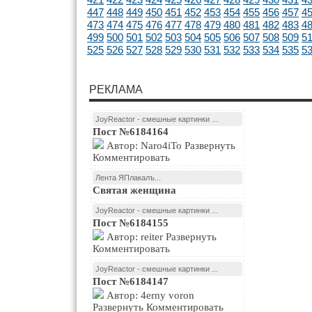
447
448
449
450
451
452
453
454
455
456
457
4
473
474
475
476
477
478
479
480
481
482
483
4
499
500
501
502
503
504
505
506
507
508
509
5
525
526
527
528
529
530
531
532
533
534
535
5
РЕКЛАМА
JoyReactor - смешные картинки ...
Пост №6184164
Автор: Naro4iTo Развернуть
Комментировать
Лента ЯПлакалъ...
Святая женщина
JoyReactor - смешные картинки ...
Пост №6184155
Автор: reiter Развернуть
Комментировать
JoyReactor - смешные картинки ...
Пост №6184147
Автор: 4erny voron
Развернуть Комментировать