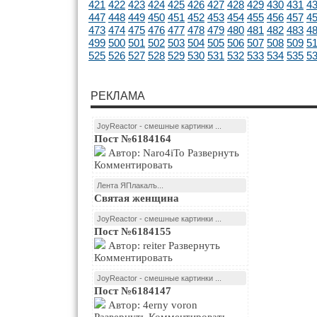
421
422
423
424
425
426
427
428
429
430
431
4
447
448
449
450
451
452
453
454
455
456
457
4
473
474
475
476
477
478
479
480
481
482
483
4
499
500
501
502
503
504
505
506
507
508
509
5
525
526
527
528
529
530
531
532
533
534
535
5
РЕКЛАМА
JoyReactor - смешные картинки ...
Пост №6184164
Автор: Naro4iTo Развернуть
Комментировать
Лента ЯПлакалъ...
Святая женщина
JoyReactor - смешные картинки ...
Пост №6184155
Автор: reiter Развернуть
Комментировать
JoyReactor - смешные картинки ...
Пост №6184147
Автор: 4erny voron