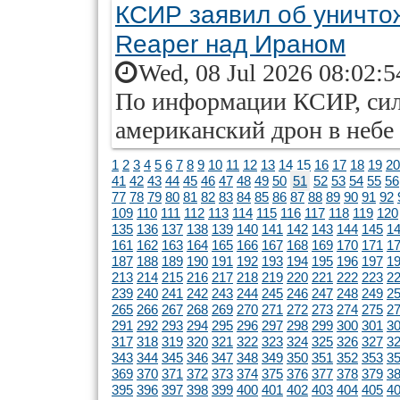
КСИР заявил об уничто
Reaper над Ираном
Wed, 08 Jul 2026 08:02:
По информации КСИР, си
американский дрон в небе
1
2
3
4
5
6
7
8
9
10
11
12
13
14
15
16
17
18
19
20
41
42
43
44
45
46
47
48
49
50
51
52
53
54
55
56
77
78
79
80
81
82
83
84
85
86
87
88
89
90
91
92
109
110
111
112
113
114
115
116
117
118
119
120
135
136
137
138
139
140
141
142
143
144
145
1
161
162
163
164
165
166
167
168
169
170
171
1
187
188
189
190
191
192
193
194
195
196
197
1
213
214
215
216
217
218
219
220
221
222
223
2
239
240
241
242
243
244
245
246
247
248
249
2
265
266
267
268
269
270
271
272
273
274
275
2
291
292
293
294
295
296
297
298
299
300
301
3
317
318
319
320
321
322
323
324
325
326
327
3
343
344
345
346
347
348
349
350
351
352
353
3
369
370
371
372
373
374
375
376
377
378
379
3
395
396
397
398
399
400
401
402
403
404
405
4