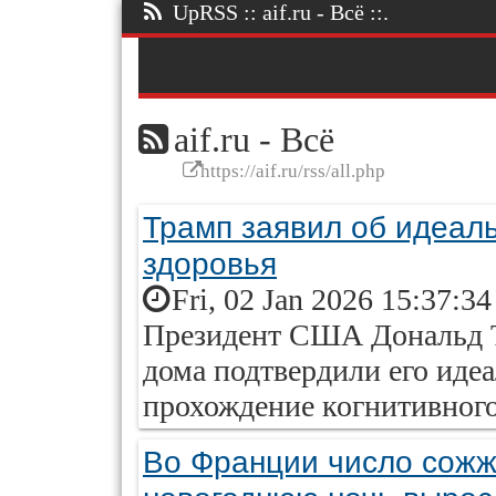
UpRSS :: aif.ru - Всё ::.
aif.ru - Всё
https://aif.ru/rss/all.php
Трамп заявил об идеал
здоровья
Fri, 02 Jan 2026 15:37:3
Президент США Дональд Т
дома подтвердили его иде
прохождение когнитивного
Во Франции число сожж