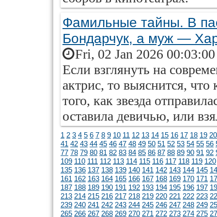
Фамильные тайны. В пас
Бондарчук, а муж — Ха
Fri, 02 Jan 2026 00:03:0
Если взглянуть на соврем
актрис, то выяснится, что
того, как звезда отправила
оставила девичью, или вз
1
2
3
4
5
6
7
8
9
10
11
12
13
14
15
16
17
18
19
20
41
42
43
44
45
46
47
48
49
50
51
52
53
54
55
56
77
78
79
80
81
82
83
84
85
86
87
88
89
90
91
92
109
110
111
112
113
114
115
116
117
118
119
120
135
136
137
138
139
140
141
142
143
144
145
1
161
162
163
164
165
166
167
168
169
170
171
1
187
188
189
190
191
192
193
194
195
196
197
1
213
214
215
216
217
218
219
220
221
222
223
2
239
240
241
242
243
244
245
246
247
248
249
2
265
266
267
268
269
270
271
272
273
274
275
2