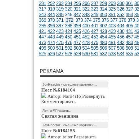
291
292
293
294
295
296
297
298
299
300
301
3
317
318
319
320
321
322
323
324
325
326
327
3
343
344
345
346
347
348
349
350
351
352
353
3
369
370
371
372
373
374
375
376
377
378
379
3
395
396
397
398
399
400
401
402
403
404
405
4
421
422
423
424
425
426
427
428
429
430
431
4
447
448
449
450
451
452
453
454
455
456
457
4
473
474
475
476
477
478
479
480
481
482
483
4
499
500
501
502
503
504
505
506
507
508
509
5
525
526
527
528
529
530
531
532
533
534
535
5
РЕКЛАМА
JoyReactor - смешные картинки ...
Пост №6184164
Автор: Naro4iTo Развернуть
Комментировать
Лента ЯПлакалъ...
Святая женщина
JoyReactor - смешные картинки ...
Пост №6184155
Автор: reiter Развернуть