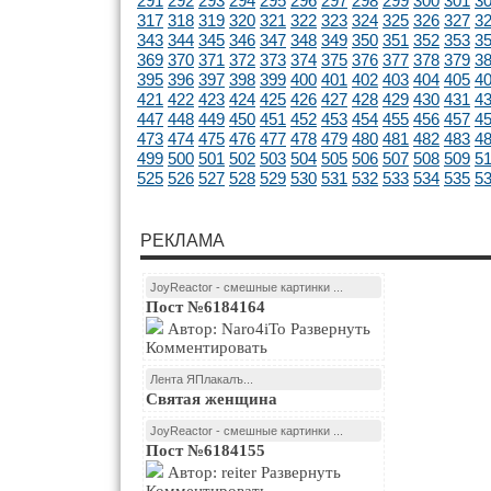
291
292
293
294
295
296
297
298
299
300
301
3
317
318
319
320
321
322
323
324
325
326
327
3
343
344
345
346
347
348
349
350
351
352
353
3
369
370
371
372
373
374
375
376
377
378
379
3
395
396
397
398
399
400
401
402
403
404
405
4
421
422
423
424
425
426
427
428
429
430
431
4
447
448
449
450
451
452
453
454
455
456
457
4
473
474
475
476
477
478
479
480
481
482
483
4
499
500
501
502
503
504
505
506
507
508
509
5
525
526
527
528
529
530
531
532
533
534
535
5
РЕКЛАМА
JoyReactor - смешные картинки ...
Пост №6184164
Автор: Naro4iTo Развернуть
Комментировать
Лента ЯПлакалъ...
Святая женщина
JoyReactor - смешные картинки ...
Пост №6184155
Автор: reiter Развернуть