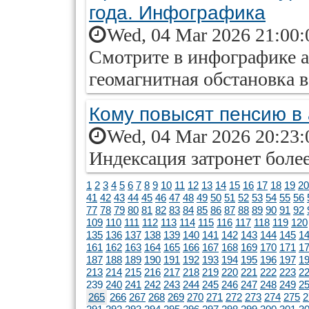
года. Инфографика
Wed, 04 Mar 2026 21:00:
Смотрите в инфографике ai
геомагнитная обстановка в 
Кому повысят пенсию в 
Wed, 04 Mar 2026 20:23:
Индексация затронет боле
1
2
3
4
5
6
7
8
9
10
11
12
13
14
15
16
17
18
19
20
41
42
43
44
45
46
47
48
49
50
51
52
53
54
55
56
77
78
79
80
81
82
83
84
85
86
87
88
89
90
91
92
109
110
111
112
113
114
115
116
117
118
119
120
135
136
137
138
139
140
141
142
143
144
145
1
161
162
163
164
165
166
167
168
169
170
171
1
187
188
189
190
191
192
193
194
195
196
197
1
213
214
215
216
217
218
219
220
221
222
223
2
239
240
241
242
243
244
245
246
247
248
249
2
265
266
267
268
269
270
271
272
273
274
275
2