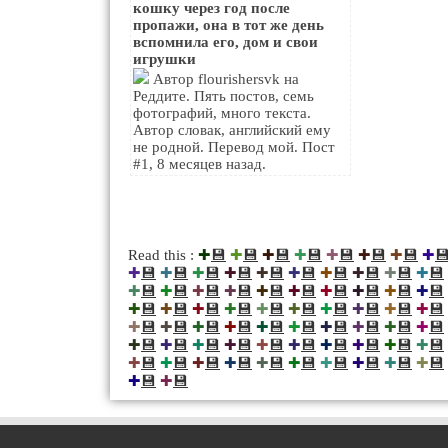
кошку через год после
пропажи, она в тот же день
вспомнила его, дом и свои
игрушки
Автор flourishersvk на
Реддите. Пять постов, семь
фотографий, много текста.
Автор словак, английский ему
не родной. Перевод мой. Пост
#1, 8 месяцев назад.
💾
💾
💾
💾
💾
💾
💾

Read this :
✚
✚
✚
✚
✚
✚
✚
✚
💾
💾
💾
💾
💾
💾
💾
💾
💾
💾
✚
✚
✚
✚
✚
✚
✚
✚
✚
✚
💾
💾
💾
💾
💾
💾
💾
💾
💾
💾
✚
✚
✚
✚
✚
✚
✚
✚
✚
✚
💾
💾
💾
💾
💾
💾
💾
💾
💾
💾
✚
✚
✚
✚
✚
✚
✚
✚
✚
✚
💾
💾
💾
💾
💾
💾
💾
💾
💾
💾
✚
✚
✚
✚
✚
✚
✚
✚
✚
✚
💾
💾
💾
💾
💾
💾
💾
💾
💾
💾
✚
✚
✚
✚
✚
✚
✚
✚
✚
✚
💾
💾
💾
💾
💾
💾
💾
💾
💾
💾
✚
✚
✚
✚
✚
✚
✚
✚
✚
✚
💾
💾
✚
✚