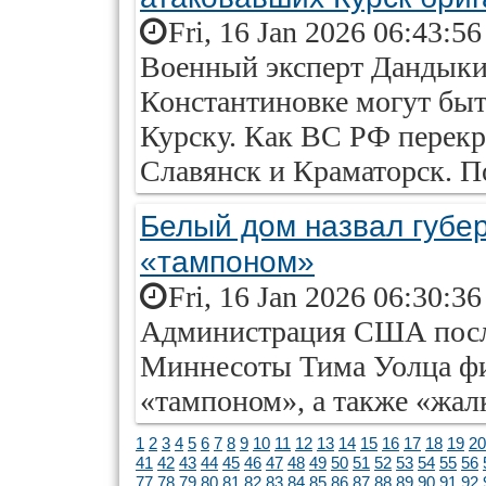
Fri, 16 Jan 2026 06:43:5
Военный эксперт Дандыки
Константиновке могут быт
Курску. Как ВС РФ перекр
Славянск и Краматорск. По
Белый дом назвал губе
«тампоном»
Fri, 16 Jan 2026 06:30:3
Администрация США после
Миннесоты Тима Уолца фи
«тампоном», а также «жал
1
2
3
4
5
6
7
8
9
10
11
12
13
14
15
16
17
18
19
20
41
42
43
44
45
46
47
48
49
50
51
52
53
54
55
56
77
78
79
80
81
82
83
84
85
86
87
88
89
90
91
92