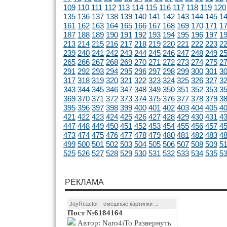
109
110
111
112
113
114
115
116
117
118
119
120
135
136
137
138
139
140
141
142
143
144
145
1
161
162
163
164
165
166
167
168
169
170
171
1
187
188
189
190
191
192
193
194
195
196
197
1
213
214
215
216
217
218
219
220
221
222
223
2
239
240
241
242
243
244
245
246
247
248
249
2
265
266
267
268
269
270
271
272
273
274
275
2
291
292
293
294
295
296
297
298
299
300
301
3
317
318
319
320
321
322
323
324
325
326
327
3
343
344
345
346
347
348
349
350
351
352
353
3
369
370
371
372
373
374
375
376
377
378
379
3
395
396
397
398
399
400
401
402
403
404
405
4
421
422
423
424
425
426
427
428
429
430
431
4
447
448
449
450
451
452
453
454
455
456
457
4
473
474
475
476
477
478
479
480
481
482
483
4
499
500
501
502
503
504
505
506
507
508
509
5
525
526
527
528
529
530
531
532
533
534
535
5
РЕКЛАМА
JoyReactor - смешные картинки ...
Пост №6184164
Автор: Naro4iTo Развернуть