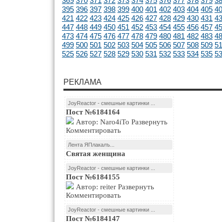
369
370
371
372
373
374
375
376
377
378
379
3
395
396
397
398
399
400
401
402
403
404
405
4
421
422
423
424
425
426
427
428
429
430
431
4
447
448
449
450
451
452
453
454
455
456
457
4
473
474
475
476
477
478
479
480
481
482
483
4
499
500
501
502
503
504
505
506
507
508
509
5
525
526
527
528
529
530
531
532
533
534
535
5
РЕКЛАМА
JoyReactor - смешные картинки ...
Пост №6184164
Автор: Naro4iTo Развернуть
Комментировать
Лента ЯПлакалъ...
Святая женщина
JoyReactor - смешные картинки ...
Пост №6184155
Автор: reiter Развернуть
Комментировать
JoyReactor - смешные картинки ...
Пост №6184147