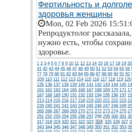
Фертильность и долголе
здоровья женщины
Mon, 02 Feb 2026 15:51:
Репродуктолог рассказала
нужно есть, чтобы сохрани
здоровье.
1
2
3
4
5
6
7
8
9
10
11
12
13
14
15
16
17
18
19
20
41
42
43
44
45
46
47
48
49
50
51
52
53
54
55
56
77
78
79
80
81
82
83
84
85
86
87
88
89
90
91
92
109
110
111
112
113
114
115
116
117
118
119
120
135
136
137
138
139
140
141
142
143
144
145
1
161
162
163
164
165
166
167
168
169
170
171
1
187
188
189
190
191
192
193
194
195
196
197
1
213
214
215
216
217
218
219
220
221
222
223
2
239
240
241
242
243
244
245
246
247
248
249
2
265
266
267
268
269
270
271
272
273
274
275
2
291
292
293
294
295
296
297
298
299
300
301
3
317
318
319
320
321
322
323
324
325
326
327
3
343
344
345
346
347
348
349
350
351
352
353
3