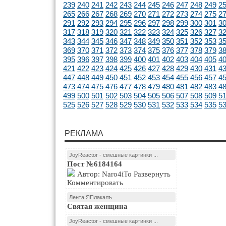
239
240
241
242
243
244
245
246
247
248
249
2
265
266
267
268
269
270
271
272
273
274
275
2
291
292
293
294
295
296
297
298
299
300
301
3
317
318
319
320
321
322
323
324
325
326
327
3
343
344
345
346
347
348
349
350
351
352
353
3
369
370
371
372
373
374
375
376
377
378
379
3
395
396
397
398
399
400
401
402
403
404
405
4
421
422
423
424
425
426
427
428
429
430
431
4
447
448
449
450
451
452
453
454
455
456
457
4
473
474
475
476
477
478
479
480
481
482
483
4
499
500
501
502
503
504
505
506
507
508
509
5
525
526
527
528
529
530
531
532
533
534
535
5
РЕКЛАМА
JoyReactor - смешные картинки ...
Пост №6184164
Автор: Naro4iTo Развернуть
Комментировать
Лента ЯПлакалъ...
Святая женщина
JoyReactor - смешные картинки ...