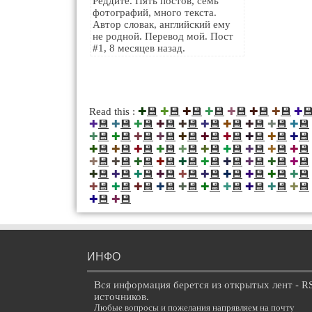
Реддите. Пять постов, семь
фотографий, много текста.
Автор словак, английский ему
не родной. Перевод мой. Пост
#1, 8 месяцев назад.
💾
💾
💾
💾
💾
💾
💾

Read this :
✚
✚
✚
✚
✚
✚
✚
✚
💾
💾
💾
💾
💾
💾
💾
💾
💾
💾
✚
✚
✚
✚
✚
✚
✚
✚
✚
✚
💾
💾
💾
💾
💾
💾
💾
💾
💾
💾
✚
✚
✚
✚
✚
✚
✚
✚
✚
✚
💾
💾
💾
💾
💾
💾
💾
💾
💾
💾
✚
✚
✚
✚
✚
✚
✚
✚
✚
✚
💾
💾
💾
💾
💾
💾
💾
💾
💾
💾
✚
✚
✚
✚
✚
✚
✚
✚
✚
✚
💾
💾
💾
💾
💾
💾
💾
💾
💾
💾
✚
✚
✚
✚
✚
✚
✚
✚
✚
✚
💾
💾
💾
💾
💾
💾
💾
💾
💾
💾
✚
✚
✚
✚
✚
✚
✚
✚
✚
✚
💾
💾
✚
✚
ИНФО
Вся информация берется из открытых лент - R
источников.
Любые вопросы и пожелания напрявляем на почту