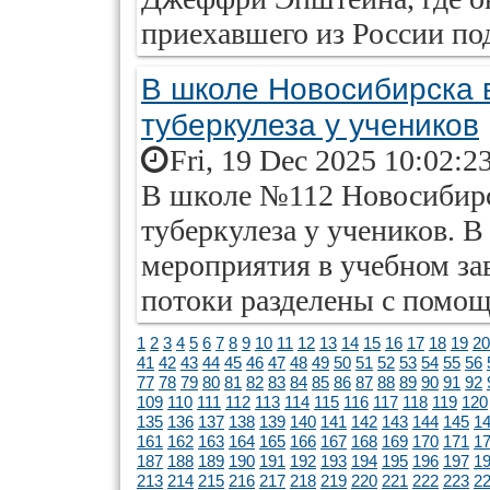
приехавшего из России по
В школе Новосибирска 
туберкулеза у учеников
Fri, 19 Dec 2025 10:02:2
В школе №112 Новосибирс
туберкулеза у учеников. В
мероприятия в учебном за
потоки разделены с помощ
1
2
3
4
5
6
7
8
9
10
11
12
13
14
15
16
17
18
19
20
41
42
43
44
45
46
47
48
49
50
51
52
53
54
55
56
77
78
79
80
81
82
83
84
85
86
87
88
89
90
91
92
109
110
111
112
113
114
115
116
117
118
119
120
135
136
137
138
139
140
141
142
143
144
145
1
161
162
163
164
165
166
167
168
169
170
171
1
187
188
189
190
191
192
193
194
195
196
197
1
213
214
215
216
217
218
219
220
221
222
223
2