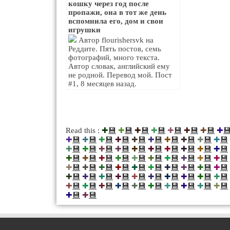
кошку через год после
пропажи, она в тот же день
вспомнила его, дом и свои
игрушки
Автор flourishersvk на
Реддите. Пять постов, семь
фотографий, много текста.
Автор словак, английский ему
не родной. Перевод мой. Пост
#1, 8 месяцев назад.
💾
💾
💾
💾
💾
💾
💾

Read this :
✚
✚
✚
✚
✚
✚
✚
✚
💾
💾
💾
💾
💾
💾
💾
💾
💾
💾
✚
✚
✚
✚
✚
✚
✚
✚
✚
✚
💾
💾
💾
💾
💾
💾
💾
💾
💾
💾
✚
✚
✚
✚
✚
✚
✚
✚
✚
✚
💾
💾
💾
💾
💾
💾
💾
💾
💾
💾
✚
✚
✚
✚
✚
✚
✚
✚
✚
✚
💾
💾
💾
💾
💾
💾
💾
💾
💾
💾
✚
✚
✚
✚
✚
✚
✚
✚
✚
✚
💾
💾
💾
💾
💾
💾
💾
💾
💾
💾
✚
✚
✚
✚
✚
✚
✚
✚
✚
✚
💾
💾
💾
💾
💾
💾
💾
💾
💾
💾
✚
✚
✚
✚
✚
✚
✚
✚
✚
✚
💾
💾
✚
✚