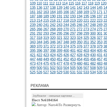
109
110
111
112
113
114
115
116
117
118
119
120
135
136
137
138
139
140
141
142
143
144
145
1
161
162
163
164
165
166
167
168
169
170
171
1
187
188
189
190
191
192
193
194
195
196
197
1
213
214
215
216
217
218
219
220
221
222
223
2
239
240
241
242
243
244
245
246
247
248
249
2
265
266
267
268
269
270
271
272
273
274
275
2
291
292
293
294
295
296
297
298
299
300
301
3
317
318
319
320
321
322
323
324
325
326
327
3
343
344
345
346
347
348
349
350
351
352
353
3
369
370
371
372
373
374
375
376
377
378
379
3
395
396
397
398
399
400
401
402
403
404
405
4
421
422
423
424
425
426
427
428
429
430
431
4
447
448
449
450
451
452
453
454
455
456
457
4
473
474
475
476
477
478
479
480
481
482
483
4
499
500
501
502
503
504
505
506
507
508
509
5
525
526
527
528
529
530
531
532
533
534
535
5
РЕКЛАМА
JoyReactor - смешные картинки ...
Пост №6184164
Автор: Naro4iTo Развернуть