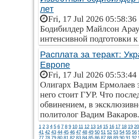
лет
Fri, 17 Jul 2026 05:58:36
Бодибилдер Майлсон Арау
интенсивной подготовки к
Расплата за теракт: Ук
Европе
Fri, 17 Jul 2026 05:53:44
Олигарх Вадим Ермолаев з
него стоит ГУР. Что после
обвинением, в эксклюзивно
политолог Вадим Вакаров
1
2
3
4
5
6
7
8
9
10
11
12
13
14
15
16
17
18
19
20
41
42
43
44
45
46
47
48
49
50
51
52
53
54
55
56
77
78
79
80
81
82
83
84
85
86
87
88
89
90
91
92