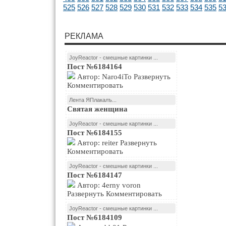
525
526
527
528
529
530
531
532
533
534
535
5
РЕКЛАМА
JoyReactor - смешные картинки ...
Пост №6184164
Автор: Naro4iTo Развернуть
Комментировать
Лента ЯПлакалъ...
Святая женщина
JoyReactor - смешные картинки ...
Пост №6184155
Автор: reiter Развернуть
Комментировать
JoyReactor - смешные картинки ...
Пост №6184147
Автор: 4erny voron
Развернуть Комментировать
JoyReactor - смешные картинки ...
Пост №6184109