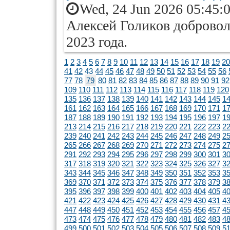
Wed, 24 Jun 2026 05:45:
Алексей Голиков добровол
2023 года.
1
2
3
4
5
6
7
8
9
10
11
12
13
14
15
16
17
18
19
20
41
42
43
44
45
46
47
48
49
50
51
52
53
54
55
56
77
78
79
80
81
82
83
84
85
86
87
88
89
90
91
92
109
110
111
112
113
114
115
116
117
118
119
120
135
136
137
138
139
140
141
142
143
144
145
1
161
162
163
164
165
166
167
168
169
170
171
1
187
188
189
190
191
192
193
194
195
196
197
1
213
214
215
216
217
218
219
220
221
222
223
2
239
240
241
242
243
244
245
246
247
248
249
2
265
266
267
268
269
270
271
272
273
274
275
2
291
292
293
294
295
296
297
298
299
300
301
3
317
318
319
320
321
322
323
324
325
326
327
3
343
344
345
346
347
348
349
350
351
352
353
3
369
370
371
372
373
374
375
376
377
378
379
3
395
396
397
398
399
400
401
402
403
404
405
4
421
422
423
424
425
426
427
428
429
430
431
4
447
448
449
450
451
452
453
454
455
456
457
4
473
474
475
476
477
478
479
480
481
482
483
4
499
500
501
502
503
504
505
506
507
508
509
5