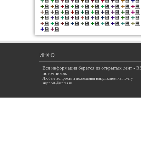
💾
💾
💾
💾
💾
💾
💾
💾
💾
💾
✚
✚
✚
✚
✚
✚
✚
✚
✚
✚
💾
💾
💾
💾
💾
💾
💾
💾
💾
💾
✚
✚
✚
✚
✚
✚
✚
✚
✚
✚
💾
💾
💾
💾
💾
💾
💾
💾
💾
💾
✚
✚
✚
✚
✚
✚
✚
✚
✚
✚
💾
💾
💾
💾
💾
💾
💾
💾
💾
💾
✚
✚
✚
✚
✚
✚
✚
✚
✚
✚
💾
💾
💾
💾
💾
💾
💾
💾
💾
💾
✚
✚
✚
✚
✚
✚
✚
✚
✚
✚
💾
💾
✚
✚
ИНФО
Вся информация берется из открытых лент - R
источников.
Любые вопросы и пожелания напрявляем на почту
support@uprss.ru .