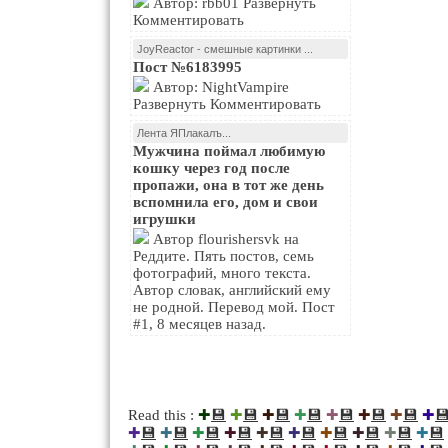
Автор: rbb01 Развернуть
Комментировать
JoyReactor - смешные картинки ...
Пост №6183995
Автор: NightVampire
Развернуть Комментировать
Лента ЯПлакалъ...
Мужчина поймал любимую
кошку через год после
пропажи, она в тот же день
вспомнила его, дом и свои
игрушки
Автор flourishersvk на
Реддите. Пять постов, семь
фотографий, много текста.
Автор словак, английский ему
не родной. Перевод мой. Пост
#1, 8 месяцев назад.
💾
💾
💾
💾
💾
💾
💾

Read this :
✚
✚
✚
✚
✚
✚
✚
✚
💾
💾
💾
💾
💾
💾
💾
💾
💾
💾
✚
✚
✚
✚
✚
✚
✚
✚
✚
✚