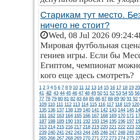
Старикам тут место. Б
ничего не стоит?
Wed, 08 Jul 2026 09:24:
Мировая футбольная сцена
гениев игры. Если бы Месси
Египтом, чемпионат можно
кого еще здесь смотреть?
1
2
3
4
5
6
7
8
9
10
11
12
13
14
15
16
17
18
19
20
41
42
43
44
45
46
47
48
49
50
51
52
53
54
55
56
77
78
79
80
81
82
83
84
85
86
87
88
89
90
91
92
109
110
111
112
113
114
115
116
117
118
119
120
135
136
137
138
139
140
141
142
143
144
145
1
161
162
163
164
165
166
167
168
169
170
171
1
187
188
189
190
191
192
193
194
195
196
197
1
213
214
215
216
217
218
219
220
221
222
223
2
239
240
241
242
243
244
245
246
247
248
249
2
265
266
267
268
269
270
271
272
273
274
275
2