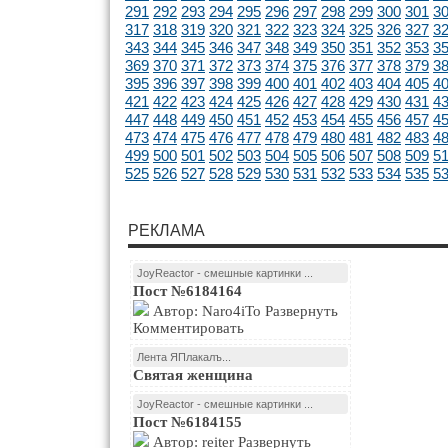
291
292
293
294
295
296
297
298
299
300
301
3
317
318
319
320
321
322
323
324
325
326
327
3
343
344
345
346
347
348
349
350
351
352
353
3
369
370
371
372
373
374
375
376
377
378
379
3
395
396
397
398
399
400
401
402
403
404
405
4
421
422
423
424
425
426
427
428
429
430
431
4
447
448
449
450
451
452
453
454
455
456
457
4
473
474
475
476
477
478
479
480
481
482
483
4
499
500
501
502
503
504
505
506
507
508
509
5
525
526
527
528
529
530
531
532
533
534
535
5
РЕКЛАМА
JoyReactor - смешные картинки ...
Пост №6184164
Автор: Naro4iTo Развернуть
Комментировать
Лента ЯПлакалъ...
Святая женщина
JoyReactor - смешные картинки ...
Пост №6184155
Автор: reiter Развернуть