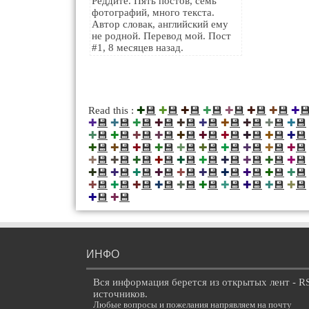
Реддите. Пять постов, семь
фотографий, много текста.
Автор словак, английский ему
не родной. Перевод мой. Пост
#1, 8 месяцев назад.
💾
💾
💾
💾
💾
💾
💾

Read this :
✚
✚
✚
✚
✚
✚
✚
✚
💾
💾
💾
💾
💾
💾
💾
💾
💾
💾
✚
✚
✚
✚
✚
✚
✚
✚
✚
✚
💾
💾
💾
💾
💾
💾
💾
💾
💾
💾
✚
✚
✚
✚
✚
✚
✚
✚
✚
✚
💾
💾
💾
💾
💾
💾
💾
💾
💾
💾
✚
✚
✚
✚
✚
✚
✚
✚
✚
✚
💾
💾
💾
💾
💾
💾
💾
💾
💾
💾
✚
✚
✚
✚
✚
✚
✚
✚
✚
✚
💾
💾
💾
💾
💾
💾
💾
💾
💾
💾
✚
✚
✚
✚
✚
✚
✚
✚
✚
✚
💾
💾
💾
💾
💾
💾
💾
💾
💾
💾
✚
✚
✚
✚
✚
✚
✚
✚
✚
✚
💾
💾
✚
✚
ИНФО
Вся информация берется из открытых лент - R
источников.
Любые вопросы и пожелания напрявляем на почту