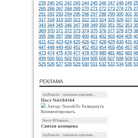
239
240
241
242
243
244
245
246
247
248
249
2
265
266
267
268
269
270
271
272
273
274
275
2
291
292
293
294
295
296
297
298
299
300
301
3
317
318
319
320
321
322
323
324
325
326
327
3
343
344
345
346
347
348
349
350
351
352
353
3
369
370
371
372
373
374
375
376
377
378
379
3
395
396
397
398
399
400
401
402
403
404
405
4
421
422
423
424
425
426
427
428
429
430
431
4
447
448
449
450
451
452
453
454
455
456
457
4
473
474
475
476
477
478
479
480
481
482
483
4
499
500
501
502
503
504
505
506
507
508
509
5
525
526
527
528
529
530
531
532
533
534
535
5
РЕКЛАМА
JoyReactor - смешные картинки ...
Пост №6184164
Автор: Naro4iTo Развернуть
Комментировать
Лента ЯПлакалъ...
Святая женщина
JoyReactor - смешные картинки ...