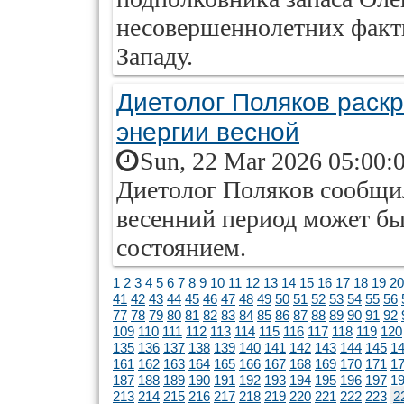
несовершеннолетних факт
Западу.
Диетолог Поляков раскр
энергии весной
Sun, 22 Mar 2026 05:00:
Диетолог Поляков сообщил
весенний период может бы
состоянием.
1
2
3
4
5
6
7
8
9
10
11
12
13
14
15
16
17
18
19
20
41
42
43
44
45
46
47
48
49
50
51
52
53
54
55
56
77
78
79
80
81
82
83
84
85
86
87
88
89
90
91
92
109
110
111
112
113
114
115
116
117
118
119
120
135
136
137
138
139
140
141
142
143
144
145
1
161
162
163
164
165
166
167
168
169
170
171
1
187
188
189
190
191
192
193
194
195
196
197
1
213
214
215
216
217
218
219
220
221
222
223
2