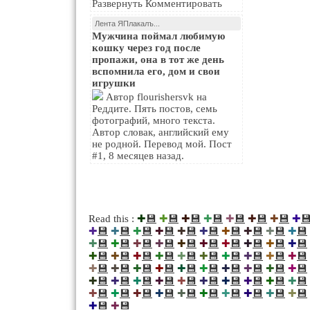
Развернуть Комментировать
Лента ЯПлакалъ...
Мужчина поймал любимую
кошку через год после
пропажи, она в тот же день
вспомнила его, дом и свои
игрушки
Автор flourishersvk на
Реддите. Пять постов, семь
фотографий, много текста.
Автор словак, английский ему
не родной. Перевод мой. Пост
#1, 8 месяцев назад.
💾
💾
💾
💾
💾
💾
💾

Read this :
✚
✚
✚
✚
✚
✚
✚
✚
💾
💾
💾
💾
💾
💾
💾
💾
💾
💾
✚
✚
✚
✚
✚
✚
✚
✚
✚
✚
💾
💾
💾
💾
💾
💾
💾
💾
💾
💾
✚
✚
✚
✚
✚
✚
✚
✚
✚
✚
💾
💾
💾
💾
💾
💾
💾
💾
💾
💾
✚
✚
✚
✚
✚
✚
✚
✚
✚
✚
💾
💾
💾
💾
💾
💾
💾
💾
💾
💾
✚
✚
✚
✚
✚
✚
✚
✚
✚
✚
💾
💾
💾
💾
💾
💾
💾
💾
💾
💾
✚
✚
✚
✚
✚
✚
✚
✚
✚
✚
💾
💾
💾
💾
💾
💾
💾
💾
💾
💾
✚
✚
✚
✚
✚
✚
✚
✚
✚
✚
💾
💾
✚
✚