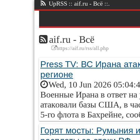
UpRSS :: aif.ru - Всё ::.
aif.ru - Всё
https://aif.ru/rss/all.php
Press TV: ВС Ирана ата
регионе
Wed, 10 Jun 2026 05:04:
Военные Ирана в ответ н
атаковали базы США, в час
5-го флота в Бахрейне, соо
Горят мосты: Румыния и