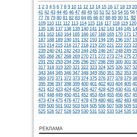
1
2
3
4
5
6
7
8
9
10
11
12
13
14
15
16
17
18
19
20
41
42
43
44
45
46
47
48
49
50
51
52
53
54
55
56
77
78
79
80
81
82
83
84
85
86
87
88
89
90
91
92
109
110
111
112
113
114
115
116
117
118
119
120
135
136
137
138
139
140
141
142
143
144
145
1
161
162
163
164
165
166
167
168
169
170
171
1
187
188
189
190
191
192
193
194
195
196
197
1
213
214
215
216
217
218
219
220
221
222
223
2
239
240
241
242
243
244
245
246
247
248
249
2
265
266
267
268
269
270
271
272
273
274
275
2
291
292
293
294
295
296
297
298
299
300
301
3
317
318
319
320
321
322
323
324
325
326
327
3
343
344
345
346
347
348
349
350
351
352
353
3
369
370
371
372
373
374
375
376
377
378
379
3
395
396
397
398
399
400
401
402
403
404
405
4
421
422
423
424
425
426
427
428
429
430
431
4
447
448
449
450
451
452
453
454
455
456
457
4
473
474
475
476
477
478
479
480
481
482
483
4
499
500
501
502
503
504
505
506
507
508
509
5
525
526
527
528
529
530
531
532
533
534
535
5
РЕКЛАМА