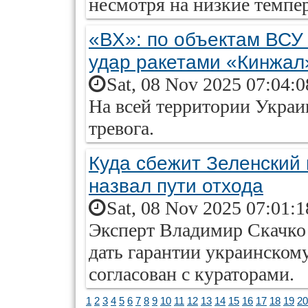
несмотря на низкие темпер
«ВХ»: по объектам ВСУ
удар ракетами «Кинжал
Sat, 08 Nov 2025 07:04:
На всей территории Украи
тревога.
Куда сбежит Зеленский 
назвал пути отхода
Sat, 08 Nov 2025 07:01:
Эксперт Владимир Скачко 
дать гарантии украинскому 
согласован с кураторами.
1
2
3
4
5
6
7
8
9
10
11
12
13
14
15
16
17
18
19
20