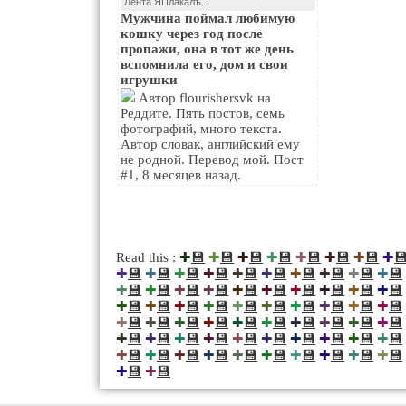
Лента ЯПлакалъ...
Мужчина поймал любимую
кошку через год после
пропажи, она в тот же день
вспомнила его, дом и свои
игрушки
Автор flourishersvk на
Реддите. Пять постов, семь
фотографий, много текста.
Автор словак, английский ему
не родной. Перевод мой. Пост
#1, 8 месяцев назад.
💾
💾
💾
💾
💾
💾
💾

Read this :
✚
✚
✚
✚
✚
✚
✚
✚
💾
💾
💾
💾
💾
💾
💾
💾
💾
💾
✚
✚
✚
✚
✚
✚
✚
✚
✚
✚
💾
💾
💾
💾
💾
💾
💾
💾
💾
💾
✚
✚
✚
✚
✚
✚
✚
✚
✚
✚
💾
💾
💾
💾
💾
💾
💾
💾
💾
💾
✚
✚
✚
✚
✚
✚
✚
✚
✚
✚
💾
💾
💾
💾
💾
💾
💾
💾
💾
💾
✚
✚
✚
✚
✚
✚
✚
✚
✚
✚
💾
💾
💾
💾
💾
💾
💾
💾
💾
💾
✚
✚
✚
✚
✚
✚
✚
✚
✚
✚
💾
💾
💾
💾
💾
💾
💾
💾
💾
💾
✚
✚
✚
✚
✚
✚
✚
✚
✚
✚
💾
💾
✚
✚