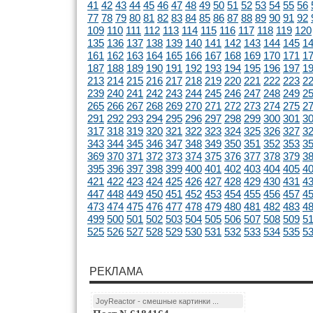
41
42
43
44
45
46
47
48
49
50
51
52
53
54
55
56
77
78
79
80
81
82
83
84
85
86
87
88
89
90
91
92
109
110
111
112
113
114
115
116
117
118
119
120
135
136
137
138
139
140
141
142
143
144
145
1
161
162
163
164
165
166
167
168
169
170
171
1
187
188
189
190
191
192
193
194
195
196
197
1
213
214
215
216
217
218
219
220
221
222
223
2
239
240
241
242
243
244
245
246
247
248
249
2
265
266
267
268
269
270
271
272
273
274
275
2
291
292
293
294
295
296
297
298
299
300
301
3
317
318
319
320
321
322
323
324
325
326
327
3
343
344
345
346
347
348
349
350
351
352
353
3
369
370
371
372
373
374
375
376
377
378
379
3
395
396
397
398
399
400
401
402
403
404
405
4
421
422
423
424
425
426
427
428
429
430
431
4
447
448
449
450
451
452
453
454
455
456
457
4
473
474
475
476
477
478
479
480
481
482
483
4
499
500
501
502
503
504
505
506
507
508
509
5
525
526
527
528
529
530
531
532
533
534
535
5
РЕКЛАМА
JoyReactor - смешные картинки ...