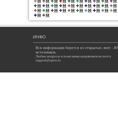
💾
💾
💾
💾
💾
💾
💾
💾
💾
💾
✚
✚
✚
✚
✚
✚
✚
✚
✚
✚
💾
💾
💾
💾
💾
💾
💾
💾
💾
💾
✚
✚
✚
✚
✚
✚
✚
✚
✚
✚
💾
💾
💾
💾
💾
💾
💾
💾
💾
💾
✚
✚
✚
✚
✚
✚
✚
✚
✚
✚
💾
💾
✚
✚
ИНФО
Вся информация берется из открытых лент - R
источников.
Любые вопросы и пожелания напрявляем на почту
support@uprss.ru .