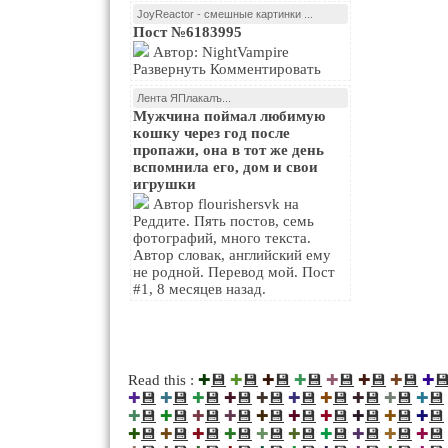
JoyReactor - смешные картинки ...
Пост №6183995
Автор: NightVampire
Развернуть Комментировать
Лента ЯПлакалъ...
Мужчина поймал любимую
кошку через год после
пропажи, она в тот же день
вспомнила его, дом и свои
игрушки
Автор flourishersvk на
Реддите. Пять постов, семь
фотографий, много текста.
Автор словак, английский ему
не родной. Перевод мой. Пост
#1, 8 месяцев назад.
💾
💾
💾
💾
💾
💾
💾

Read this :
✚
✚
✚
✚
✚
✚
✚
✚
💾
💾
💾
💾
💾
💾
💾
💾
💾
💾
✚
✚
✚
✚
✚
✚
✚
✚
✚
✚
💾
💾
💾
💾
💾
💾
💾
💾
💾
💾
✚
✚
✚
✚
✚
✚
✚
✚
✚
✚
💾
💾
💾
💾
💾
💾
💾
💾
💾
💾
✚
✚
✚
✚
✚
✚
✚
✚
✚
✚