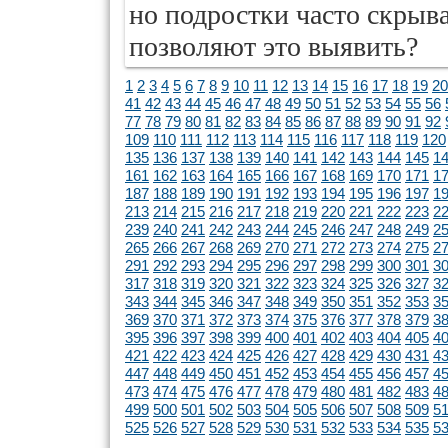
но подростки часто скрыв
позволяют это выявить?
1
2
3
4
5
6
7
8
9
10
11
12
13
14
15
16
17
18
19
20
41
42
43
44
45
46
47
48
49
50
51
52
53
54
55
56
77
78
79
80
81
82
83
84
85
86
87
88
89
90
91
92
109
110
111
112
113
114
115
116
117
118
119
120
135
136
137
138
139
140
141
142
143
144
145
1
161
162
163
164
165
166
167
168
169
170
171
1
187
188
189
190
191
192
193
194
195
196
197
1
213
214
215
216
217
218
219
220
221
222
223
2
239
240
241
242
243
244
245
246
247
248
249
2
265
266
267
268
269
270
271
272
273
274
275
2
291
292
293
294
295
296
297
298
299
300
301
3
317
318
319
320
321
322
323
324
325
326
327
3
343
344
345
346
347
348
349
350
351
352
353
3
369
370
371
372
373
374
375
376
377
378
379
3
395
396
397
398
399
400
401
402
403
404
405
4
421
422
423
424
425
426
427
428
429
430
431
4
447
448
449
450
451
452
453
454
455
456
457
4
473
474
475
476
477
478
479
480
481
482
483
4
499
500
501
502
503
504
505
506
507
508
509
5
525
526
527
528
529
530
531
532
533
534
535
5