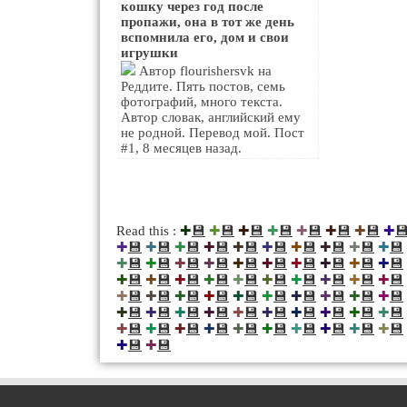
кошку через год после
пропажи, она в тот же день
вспомнила его, дом и свои
игрушки
Автор flourishersvk на
Реддите. Пять постов, семь
фотографий, много текста.
Автор словак, английский ему
не родной. Перевод мой. Пост
#1, 8 месяцев назад.
💾
💾
💾
💾
💾
💾
💾

Read this :
✚
✚
✚
✚
✚
✚
✚
✚
💾
💾
💾
💾
💾
💾
💾
💾
💾
💾
✚
✚
✚
✚
✚
✚
✚
✚
✚
✚
💾
💾
💾
💾
💾
💾
💾
💾
💾
💾
✚
✚
✚
✚
✚
✚
✚
✚
✚
✚
💾
💾
💾
💾
💾
💾
💾
💾
💾
💾
✚
✚
✚
✚
✚
✚
✚
✚
✚
✚
💾
💾
💾
💾
💾
💾
💾
💾
💾
💾
✚
✚
✚
✚
✚
✚
✚
✚
✚
✚
💾
💾
💾
💾
💾
💾
💾
💾
💾
💾
✚
✚
✚
✚
✚
✚
✚
✚
✚
✚
💾
💾
💾
💾
💾
💾
💾
💾
💾
💾
✚
✚
✚
✚
✚
✚
✚
✚
✚
✚
💾
💾
✚
✚