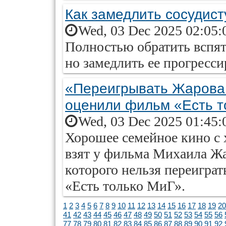
Как замедлить сосудис
Wed, 03 Dec 2025 02:05:
Полностью обратить вспят
но замедлить ее прогресс
«Переигрывать Жарова 
оценили фильм «Есть т
Wed, 03 Dec 2025 01:45:
Хорошее семейное кино с
взят у фильма Михаила Жа
которого нельзя переигра
«Есть только МиГ».
1
2
3
4
5
6
7
8
9
10
11
12
13
14
15
16
17
18
19
20
41
42
43
44
45
46
47
48
49
50
51
52
53
54
55
56
77
78
79
80
81
82
83
84
85
86
87
88
89
90
91
92