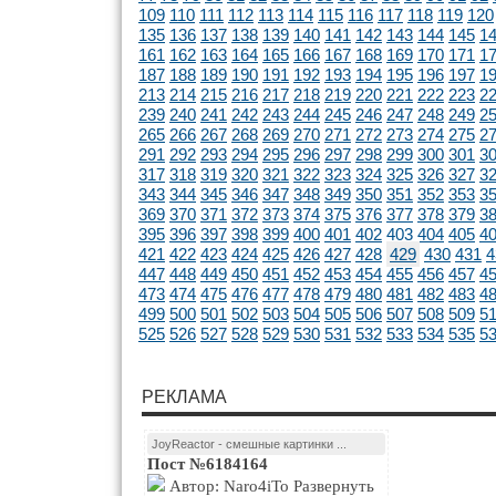
109
110
111
112
113
114
115
116
117
118
119
120
135
136
137
138
139
140
141
142
143
144
145
1
161
162
163
164
165
166
167
168
169
170
171
1
187
188
189
190
191
192
193
194
195
196
197
1
213
214
215
216
217
218
219
220
221
222
223
2
239
240
241
242
243
244
245
246
247
248
249
2
265
266
267
268
269
270
271
272
273
274
275
2
291
292
293
294
295
296
297
298
299
300
301
3
317
318
319
320
321
322
323
324
325
326
327
3
343
344
345
346
347
348
349
350
351
352
353
3
369
370
371
372
373
374
375
376
377
378
379
3
395
396
397
398
399
400
401
402
403
404
405
4
421
422
423
424
425
426
427
428
429
430
431
4
447
448
449
450
451
452
453
454
455
456
457
4
473
474
475
476
477
478
479
480
481
482
483
4
499
500
501
502
503
504
505
506
507
508
509
5
525
526
527
528
529
530
531
532
533
534
535
5
РЕКЛАМА
JoyReactor - смешные картинки ...
Пост №6184164
Автор: Naro4iTo Развернуть