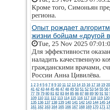
Кроме того, Симоньян пр
региона.
Опыт рождает алгоритм
жизни бойцам «другой 
Tue, 25 Nov 2025 07:01:
Для эффективности оказа
наладить качественную к
гражданскими врачами, сч
России Анна Цивилёва.
1
2
3
4
5
6
7
8
9
10
11
12
13
14
15
16
17
18
19
20
41
42
43
44
45
46
47
48
49
50
51
52
53
54
55
56
77
78
79
80
81
82
83
84
85
86
87
88
89
90
91
92
109
110
111
112
113
114
115
116
117
118
119
120
135
136
137
138
139
140
141
142
143
144
145
1
161
162
163
164
165
166
167
168
169
170
171
1