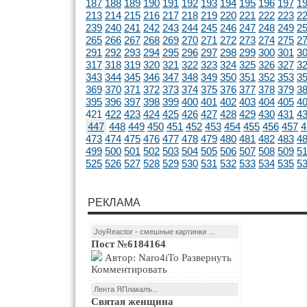
187
188
189
190
191
192
193
194
195
196
197
1
213
214
215
216
217
218
219
220
221
222
223
2
239
240
241
242
243
244
245
246
247
248
249
2
265
266
267
268
269
270
271
272
273
274
275
2
291
292
293
294
295
296
297
298
299
300
301
3
317
318
319
320
321
322
323
324
325
326
327
3
343
344
345
346
347
348
349
350
351
352
353
3
369
370
371
372
373
374
375
376
377
378
379
3
395
396
397
398
399
400
401
402
403
404
405
4
421
422
423
424
425
426
427
428
429
430
431
4
447
448
449
450
451
452
453
454
455
456
457
4
473
474
475
476
477
478
479
480
481
482
483
4
499
500
501
502
503
504
505
506
507
508
509
5
525
526
527
528
529
530
531
532
533
534
535
5
РЕКЛАМА
JoyReactor - смешные картинки ...
Пост №6184164
Автор: Naro4iTo Развернуть
Комментировать
Лента ЯПлакалъ...
Святая женщина