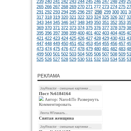
239
240
241
242
243
244
245
246
247
248
249
2
265
266
267
268
269
270
271
272
273
274
275
2
291
292
293
294
295
296
297
298
299
300
301
3
317
318
319
320
321
322
323
324
325
326
327
3
343
344
345
346
347
348
349
350
351
352
353
3
369
370
371
372
373
374
375
376
377
378
379
3
395
396
397
398
399
400
401
402
403
404
405
4
421
422
423
424
425
426
427
428
429
430
431
4
447
448
449
450
451
452
453
454
455
456
457
4
473
474
475
476
477
478
479
480
481
482
483
4
499
500
501
502
503
504
505
506
507
508
509
5
525
526
527
528
529
530
531
532
533
534
535
5
РЕКЛАМА
JoyReactor - смешные картинки ...
Пост №6184164
Автор: Naro4iTo Развернуть
Комментировать
Лента ЯПлакалъ...
Святая женщина
JoyReactor - смешные картинки ...