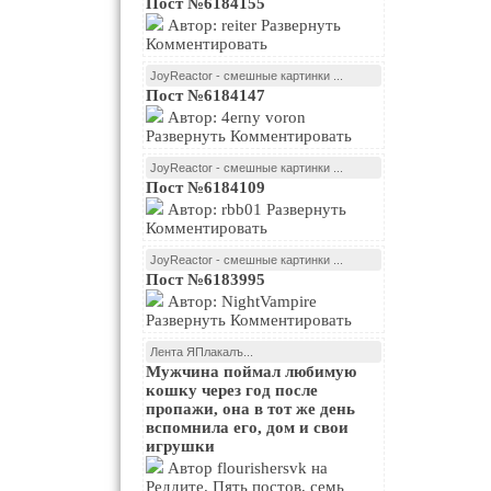
Пост №6184155
Автор: reiter Развернуть
Комментировать
JoyReactor - смешные картинки ...
Пост №6184147
Автор: 4erny voron
Развернуть Комментировать
JoyReactor - смешные картинки ...
Пост №6184109
Автор: rbb01 Развернуть
Комментировать
JoyReactor - смешные картинки ...
Пост №6183995
Автор: NightVampire
Развернуть Комментировать
Лента ЯПлакалъ...
Мужчина поймал любимую
кошку через год после
пропажи, она в тот же день
вспомнила его, дом и свои
игрушки
Автор flourishersvk на
Реддите. Пять постов, семь