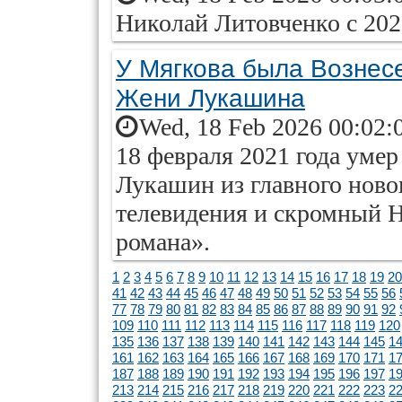
Николай Литовченко с 2025
У Мягкова была Вознес
Жени Лукашина
Wed, 18 Feb 2026 00:02:
18 февраля 2021 года ум
Лукашин из главного ново
телевидения и скромный 
романа».
1
2
3
4
5
6
7
8
9
10
11
12
13
14
15
16
17
18
19
20
41
42
43
44
45
46
47
48
49
50
51
52
53
54
55
56
77
78
79
80
81
82
83
84
85
86
87
88
89
90
91
92
109
110
111
112
113
114
115
116
117
118
119
120
135
136
137
138
139
140
141
142
143
144
145
1
161
162
163
164
165
166
167
168
169
170
171
1
187
188
189
190
191
192
193
194
195
196
197
1
213
214
215
216
217
218
219
220
221
222
223
2