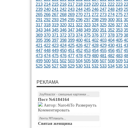
213
214
215
216
217
218
219
220
221
222
223
2
239
240
241
242
243
244
245
246
247
248
249
2
265
266
267
268
269
270
271
272
273
274
275
2
291
292
293
294
295
296
297
298
299
300
301
3
317
318
319
320
321
322
323
324
325
326
327
3
343
344
345
346
347
348
349
350
351
352
353
3
369
370
371
372
373
374
375
376
377
378
379
3
395
396
397
398
399
400
401
402
403
404
405
4
421
422
423
424
425
426
427
428
429
430
431
4
447
448
449
450
451
452
453
454
455
456
457
4
473
474
475
476
477
478
479
480
481
482
483
4
499
500
501
502
503
504
505
506
507
508
509
5
525
526
527
528
529
530
531
532
533
534
535
5
РЕКЛАМА
JoyReactor - смешные картинки ...
Пост №6184164
Автор: Naro4iTo Развернуть
Комментировать
Лента ЯПлакалъ...
Святая женщина