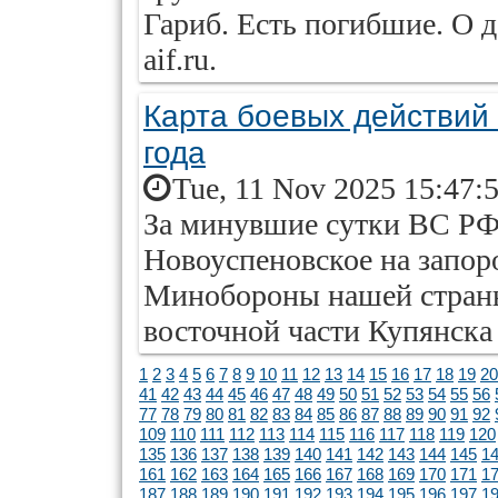
Гариб. Есть погибшие. О д
aif.ru.
Карта боевых действий 
года
Tue, 11 Nov 2025 15:47:
За минувшие сутки ВС РФ
Новоуспеновское на запор
Минобороны нашей стран
восточной части Купянска
1
2
3
4
5
6
7
8
9
10
11
12
13
14
15
16
17
18
19
20
41
42
43
44
45
46
47
48
49
50
51
52
53
54
55
56
77
78
79
80
81
82
83
84
85
86
87
88
89
90
91
92
109
110
111
112
113
114
115
116
117
118
119
120
135
136
137
138
139
140
141
142
143
144
145
1
161
162
163
164
165
166
167
168
169
170
171
1
187
188
189
190
191
192
193
194
195
196
197
1