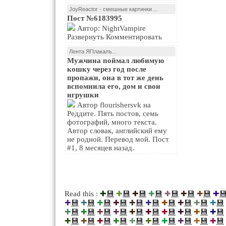
JoyReactor - смешные картинки ...
Пост №6183995
Автор: NightVampire
Развернуть Комментировать
Лента ЯПлакалъ...
Мужчина поймал любимую
кошку через год после
пропажи, она в тот же день
вспомнила его, дом и свои
игрушки
Автор flourishersvk на
Реддите. Пять постов, семь
фотографий, много текста.
Автор словак, английский ему
не родной. Перевод мой. Пост
#1, 8 месяцев назад.
💾
💾
💾
💾
💾
💾
💾

Read this :
✚
✚
✚
✚
✚
✚
✚
✚
💾
💾
💾
💾
💾
💾
💾
💾
💾
💾
✚
✚
✚
✚
✚
✚
✚
✚
✚
✚
💾
💾
💾
💾
💾
💾
💾
💾
💾
💾
✚
✚
✚
✚
✚
✚
✚
✚
✚
✚
💾
💾
💾
💾
💾
💾
💾
💾
💾
💾
✚
✚
✚
✚
✚
✚
✚
✚
✚
✚