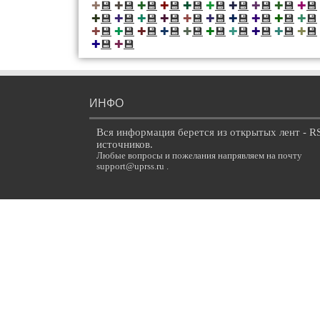
💾
💾
💾
💾
💾
💾
💾
💾
💾
💾
✚
✚
✚
✚
✚
✚
✚
✚
✚
✚
💾
💾
💾
💾
💾
💾
💾
💾
💾
💾
✚
✚
✚
✚
✚
✚
✚
✚
✚
✚
💾
💾
💾
💾
💾
💾
💾
💾
💾
💾
✚
✚
✚
✚
✚
✚
✚
✚
✚
✚
💾
💾
✚
✚
ИНФО
Вся информация берется из открытых лент - R
источников.
Любые вопросы и пожелания напрявляем на почту
support@uprss.ru .