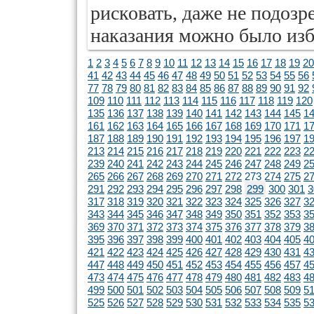
рисковать, даже не подозр
наказания можно было изб
1
2
3
4
5
6
7
8
9
10
11
12
13
14
15
16
17
18
19
20
41
42
43
44
45
46
47
48
49
50
51
52
53
54
55
56
77
78
79
80
81
82
83
84
85
86
87
88
89
90
91
92
109
110
111
112
113
114
115
116
117
118
119
120
135
136
137
138
139
140
141
142
143
144
145
1
161
162
163
164
165
166
167
168
169
170
171
1
187
188
189
190
191
192
193
194
195
196
197
1
213
214
215
216
217
218
219
220
221
222
223
2
239
240
241
242
243
244
245
246
247
248
249
2
265
266
267
268
269
270
271
272
273
274
275
2
291
292
293
294
295
296
297
298
299
300
301
3
317
318
319
320
321
322
323
324
325
326
327
3
343
344
345
346
347
348
349
350
351
352
353
3
369
370
371
372
373
374
375
376
377
378
379
3
395
396
397
398
399
400
401
402
403
404
405
4
421
422
423
424
425
426
427
428
429
430
431
4
447
448
449
450
451
452
453
454
455
456
457
4
473
474
475
476
477
478
479
480
481
482
483
4
499
500
501
502
503
504
505
506
507
508
509
5
525
526
527
528
529
530
531
532
533
534
535
5