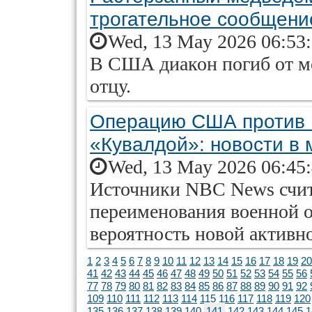
трогательное сообщени
Wed, 13 May 2026 06:53
В США диакон погиб от ме
отцу.
Операцию США против И
«Кувалдой»: новости в 
Wed, 13 May 2026 06:45
Источники NBC News счит
переименования военной 
вероятность новой активн
1
2
3
4
5
6
7
8
9
10
11
12
13
14
15
16
17
18
19
20
41
42
43
44
45
46
47
48
49
50
51
52
53
54
55
56
77
78
79
80
81
82
83
84
85
86
87
88
89
90
91
92
109
110
111
112
113
114
115
116
117
118
119
120
135
136
137
138
139
140
141
142
143
144
145
1