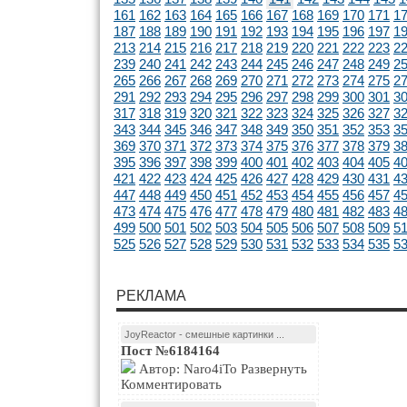
161
162
163
164
165
166
167
168
169
170
171
1
187
188
189
190
191
192
193
194
195
196
197
1
213
214
215
216
217
218
219
220
221
222
223
2
239
240
241
242
243
244
245
246
247
248
249
2
265
266
267
268
269
270
271
272
273
274
275
2
291
292
293
294
295
296
297
298
299
300
301
3
317
318
319
320
321
322
323
324
325
326
327
3
343
344
345
346
347
348
349
350
351
352
353
3
369
370
371
372
373
374
375
376
377
378
379
3
395
396
397
398
399
400
401
402
403
404
405
4
421
422
423
424
425
426
427
428
429
430
431
4
447
448
449
450
451
452
453
454
455
456
457
4
473
474
475
476
477
478
479
480
481
482
483
4
499
500
501
502
503
504
505
506
507
508
509
5
525
526
527
528
529
530
531
532
533
534
535
5
РЕКЛАМА
JoyReactor - смешные картинки ...
Пост №6184164
Автор: Naro4iTo Развернуть
Комментировать