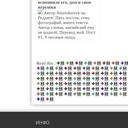
вспомнила его, дом и свои
игрушки
Автор flourishersvk на
Реддите. Пять постов, семь
фотографий, много текста.
Автор словак, английский ему
не родной. Перевод мой. Пост
#1, 8 месяцев назад.
💾
💾
💾
💾
💾
💾
💾

Read this :
✚
✚
✚
✚
✚
✚
✚
✚
💾
💾
💾
💾
💾
💾
💾
💾
💾
💾
✚
✚
✚
✚
✚
✚
✚
✚
✚
✚
💾
💾
💾
💾
💾
💾
💾
💾
💾
💾
✚
✚
✚
✚
✚
✚
✚
✚
✚
✚
💾
💾
💾
💾
💾
💾
💾
💾
💾
💾
✚
✚
✚
✚
✚
✚
✚
✚
✚
✚
💾
💾
💾
💾
💾
💾
💾
💾
💾
💾
✚
✚
✚
✚
✚
✚
✚
✚
✚
✚
💾
💾
💾
💾
💾
💾
💾
💾
💾
💾
✚
✚
✚
✚
✚
✚
✚
✚
✚
✚
💾
💾
💾
💾
💾
💾
💾
💾
💾
💾
✚
✚
✚
✚
✚
✚
✚
✚
✚
✚
💾
💾
✚
✚
ИНФО