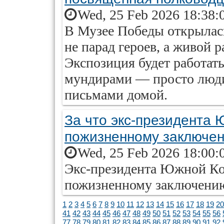
Wed, 25 Feb 2026 18:38:
В Музее Победы открылас
не парад героев, а живой р
Экспозиция будет работать
мундирами — просто люди:
письмами домой.
За что экс-президента 
пожизненному заключе
Wed, 25 Feb 2026 18:00:
Экс-президента Южной Ко
пожизненному заключению
1
2
3
4
5
6
7
8
9
10
11
12
13
14
15
16
17
18
19
20
41
42
43
44
45
46
47
48
49
50
51
52
53
54
55
56
77
78
79
80
81
82
83
84
85
86
87
88
89
90
91
92