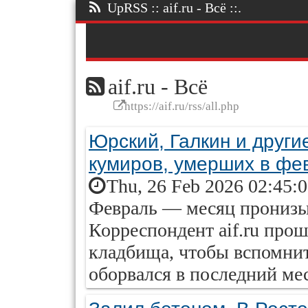
UpRSS :: aif.ru - Всё ::.
aif.ru - Всё
https://aif.ru/rss/all.php
Юрский, Галкин и други
кумиров, умерших в фе
Thu, 26 Feb 2026 02:45:
Февраль — месяц пронизыв
Корреспондент aif.ru про
кладбища, чтобы вспомнит
оборвался в последний ме