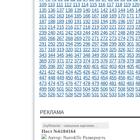
109
110
111
112
113
114
115
116
117
118
119
120
135
136
137
138
139
140
141
142
143
144
145
1
161
162
163
164
165
166
167
168
169
170
171
1
187
188
189
190
191
192
193
194
195
196
197
1
213
214
215
216
217
218
219
220
221
222
223
2
239
240
241
242
243
244
245
246
247
248
249
2
265
266
267
268
269
270
271
272
273
274
275
2
291
292
293
294
295
296
297
298
299
300
301
3
317
318
319
320
321
322
323
324
325
326
327
3
343
344
345
346
347
348
349
350
351
352
353
3
369
370
371
372
373
374
375
376
377
378
379
3
395
396
397
398
399
400
401
402
403
404
405
4
421
422
423
424
425
426
427
428
429
430
431
4
447
448
449
450
451
452
453
454
455
456
457
4
473
474
475
476
477
478
479
480
481
482
483
4
499
500
501
502
503
504
505
506
507
508
509
5
525
526
527
528
529
530
531
532
533
534
535
5
РЕКЛАМА
JoyReactor - смешные картинки ...
Пост №6184164
Автор: Naro4iTo Развернуть