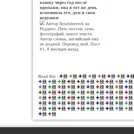
кошку через год после
пропажи, она в тот же день
вспомнила его, дом и свои
игрушки
Автор flourishersvk на
Реддите. Пять постов, семь
фотографий, много текста.
Автор словак, английский ему
не родной. Перевод мой. Пост
#1, 8 месяцев назад.
💾
💾
💾
💾
💾
💾
💾

Read this :
✚
✚
✚
✚
✚
✚
✚
✚
💾
💾
💾
💾
💾
💾
💾
💾
💾
💾
✚
✚
✚
✚
✚
✚
✚
✚
✚
✚
💾
💾
💾
💾
💾
💾
💾
💾
💾
💾
✚
✚
✚
✚
✚
✚
✚
✚
✚
✚
💾
💾
💾
💾
💾
💾
💾
💾
💾
💾
✚
✚
✚
✚
✚
✚
✚
✚
✚
✚
💾
💾
💾
💾
💾
💾
💾
💾
💾
💾
✚
✚
✚
✚
✚
✚
✚
✚
✚
✚
💾
💾
💾
💾
💾
💾
💾
💾
💾
💾
✚
✚
✚
✚
✚
✚
✚
✚
✚
✚
💾
💾
💾
💾
💾
💾
💾
💾
💾
💾
✚
✚
✚
✚
✚
✚
✚
✚
✚
✚
💾
💾
✚
✚