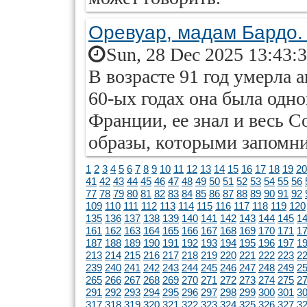
Оревуар, мадам Бардо.
Sun, 28 Dec 2025 13:43:
В возрасте 91 год умерла 
60-ых годах она была одн
Франции, ее знал и весь 
образы, которыми запомни
1
2
3
4
5
6
7
8
9
10
11
12
13
14
15
16
17
18
19
20
41
42
43
44
45
46
47
48
49
50
51
52
53
54
55
56
77
78
79
80
81
82
83
84
85
86
87
88
89
90
91
92
109
110
111
112
113
114
115
116
117
118
119
120
135
136
137
138
139
140
141
142
143
144
145
1
161
162
163
164
165
166
167
168
169
170
171
1
187
188
189
190
191
192
193
194
195
196
197
1
213
214
215
216
217
218
219
220
221
222
223
2
239
240
241
242
243
244
245
246
247
248
249
2
265
266
267
268
269
270
271
272
273
274
275
2
291
292
293
294
295
296
297
298
299
300
301
3
317
318
319
320
321
322
323
324
325
326
327
3