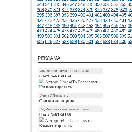
343
344
345
346
347
348
349
350
351
352
353
3
369
370
371
372
373
374
375
376
377
378
379
3
395
396
397
398
399
400
401
402
403
404
405
4
421
422
423
424
425
426
427
428
429
430
431
4
447
448
449
450
451
452
453
454
455
456
457
4
473
474
475
476
477
478
479
480
481
482
483
4
499
500
501
502
503
504
505
506
507
508
509
5
525
526
527
528
529
530
531
532
533
534
535
5
РЕКЛАМА
JoyReactor - смешные картинки ...
Пост №6184164
Автор: Naro4iTo Развернуть
Комментировать
Лента ЯПлакалъ...
Святая женщина
JoyReactor - смешные картинки ...
Пост №6184155
Автор: reiter Развернуть
Комментировать