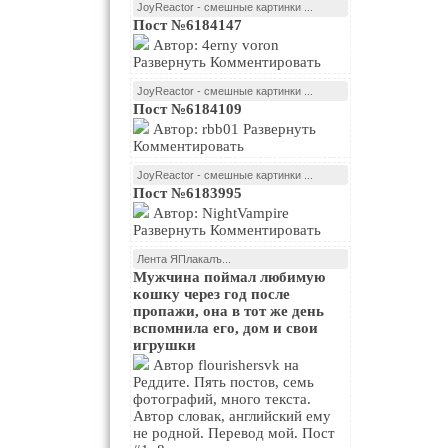
JoyReactor - смешные картинки ...
Пост №6184147
Автор: 4erny voron
Развернуть Комментировать
JoyReactor - смешные картинки ...
Пост №6184109
Автор: rbb01 Развернуть
Комментировать
JoyReactor - смешные картинки ...
Пост №6183995
Автор: NightVampire
Развернуть Комментировать
Лента ЯПлакалъ...
Мужчина поймал любимую
кошку через год после
пропажи, она в тот же день
вспомнила его, дом и свои
игрушки
Автор flourishersvk на
Реддите. Пять постов, семь
фотографий, много текста.
Автор словак, английский ему
не родной. Перевод мой. Пост