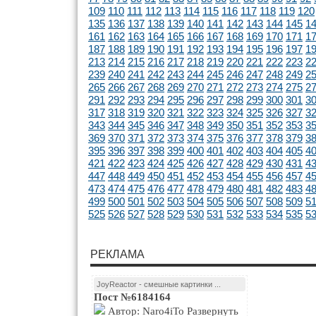
109
110
111
112
113
114
115
116
117
118
119
120
135
136
137
138
139
140
141
142
143
144
145
1
161
162
163
164
165
166
167
168
169
170
171
1
187
188
189
190
191
192
193
194
195
196
197
1
213
214
215
216
217
218
219
220
221
222
223
2
239
240
241
242
243
244
245
246
247
248
249
2
265
266
267
268
269
270
271
272
273
274
275
2
291
292
293
294
295
296
297
298
299
300
301
3
317
318
319
320
321
322
323
324
325
326
327
3
343
344
345
346
347
348
349
350
351
352
353
3
369
370
371
372
373
374
375
376
377
378
379
3
395
396
397
398
399
400
401
402
403
404
405
4
421
422
423
424
425
426
427
428
429
430
431
4
447
448
449
450
451
452
453
454
455
456
457
4
473
474
475
476
477
478
479
480
481
482
483
4
499
500
501
502
503
504
505
506
507
508
509
5
525
526
527
528
529
530
531
532
533
534
535
5
РЕКЛАМА
JoyReactor - смешные картинки ...
Пост №6184164
Автор: Naro4iTo Развернуть