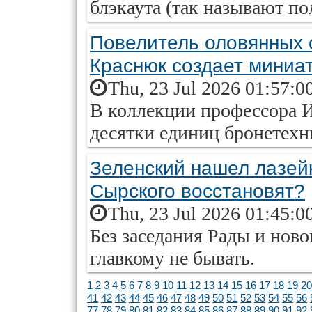
блэкаута (так называют по
Повелитель оловянных 
Краснюк создает мини
Thu, 23 Jul 2026 01:57:0
В коллекции профессора 
десятки единиц бронетех
Зеленский нашел лазейк
Сырского восстановят?
Thu, 23 Jul 2026 01:45:0
Без заседания Рады и нов
главкому не бывать.
1
2
3
4
5
6
7
8
9
10
11
12
13
14
15
16
17
18
19
20
41
42
43
44
45
46
47
48
49
50
51
52
53
54
55
56
77
78
79
80
81
82
83
84
85
86
87
88
89
90
91
92