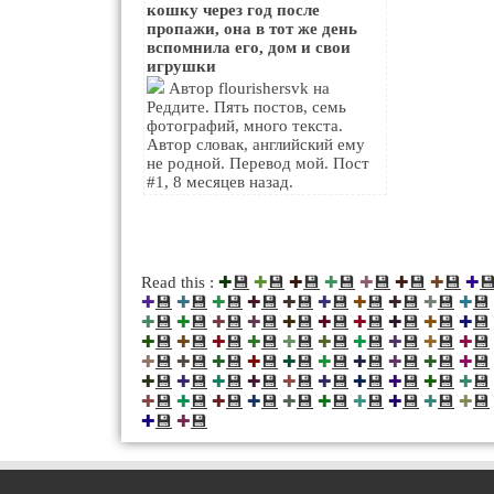
кошку через год после
пропажи, она в тот же день
вспомнила его, дом и свои
игрушки
Автор flourishersvk на
Реддите. Пять постов, семь
фотографий, много текста.
Автор словак, английский ему
не родной. Перевод мой. Пост
#1, 8 месяцев назад.
💾
💾
💾
💾
💾
💾
💾

Read this :
✚
✚
✚
✚
✚
✚
✚
✚
💾
💾
💾
💾
💾
💾
💾
💾
💾
💾
✚
✚
✚
✚
✚
✚
✚
✚
✚
✚
💾
💾
💾
💾
💾
💾
💾
💾
💾
💾
✚
✚
✚
✚
✚
✚
✚
✚
✚
✚
💾
💾
💾
💾
💾
💾
💾
💾
💾
💾
✚
✚
✚
✚
✚
✚
✚
✚
✚
✚
💾
💾
💾
💾
💾
💾
💾
💾
💾
💾
✚
✚
✚
✚
✚
✚
✚
✚
✚
✚
💾
💾
💾
💾
💾
💾
💾
💾
💾
💾
✚
✚
✚
✚
✚
✚
✚
✚
✚
✚
💾
💾
💾
💾
💾
💾
💾
💾
💾
💾
✚
✚
✚
✚
✚
✚
✚
✚
✚
✚
💾
💾
✚
✚