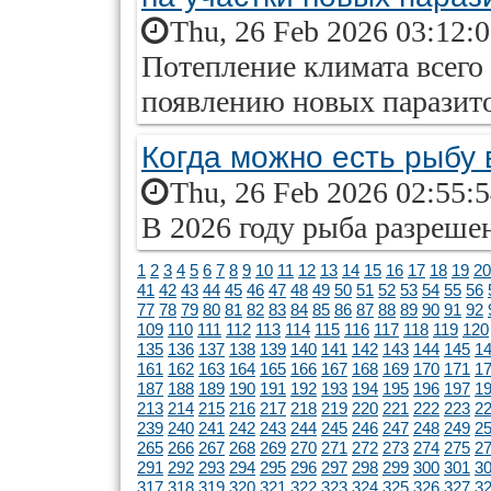
Thu, 26 Feb 2026 03:12:
Потепление климата всего 
появлению новых паразито
Когда можно есть рыбу 
Thu, 26 Feb 2026 02:55:
В 2026 году рыба разрешен
1
2
3
4
5
6
7
8
9
10
11
12
13
14
15
16
17
18
19
20
41
42
43
44
45
46
47
48
49
50
51
52
53
54
55
56
77
78
79
80
81
82
83
84
85
86
87
88
89
90
91
92
109
110
111
112
113
114
115
116
117
118
119
120
135
136
137
138
139
140
141
142
143
144
145
1
161
162
163
164
165
166
167
168
169
170
171
1
187
188
189
190
191
192
193
194
195
196
197
1
213
214
215
216
217
218
219
220
221
222
223
2
239
240
241
242
243
244
245
246
247
248
249
2
265
266
267
268
269
270
271
272
273
274
275
2
291
292
293
294
295
296
297
298
299
300
301
3
317
318
319
320
321
322
323
324
325
326
327
3