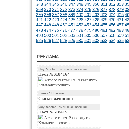
343
344
345
346
347
348
349
350
351
352
353
3
369
370
371
372
373
374
375
376
377
378
379
3
395
396
397
398
399
400
401
402
403
404
405
4
421
422
423
424
425
426
427
428
429
430
431
4
447
448
449
450
451
452
453
454
455
456
457
4
473
474
475
476
477
478
479
480
481
482
483
4
499
500
501
502
503
504
505
506
507
508
509
5
525
526
527
528
529
530
531
532
533
534
535
5
РЕКЛАМА
JoyReactor - смешные картинки ...
Пост №6184164
Автор: Naro4iTo Развернуть
Комментировать
Лента ЯПлакалъ...
Святая женщина
JoyReactor - смешные картинки ...
Пост №6184155
Автор: reiter Развернуть
Комментировать