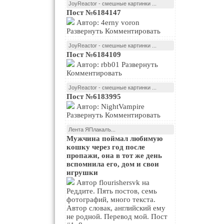
JoyReactor - смешные картинки ...
Пост №6184147
Автор: 4erny voron
Развернуть Комментировать
JoyReactor - смешные картинки ...
Пост №6184109
Автор: rbb01 Развернуть
Комментировать
JoyReactor - смешные картинки ...
Пост №6183995
Автор: NightVampire
Развернуть Комментировать
Лента ЯПлакалъ...
Мужчина поймал любимую
кошку через год после
пропажи, она в тот же день
вспомнила его, дом и свои
игрушки
Автор flourishersvk на
Реддите. Пять постов, семь
фотографий, много текста.
Автор словак, английский ему
не родной. Перевод мой. Пост