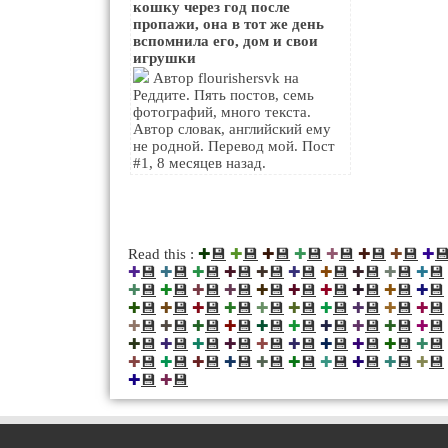
кошку через год после
пропажи, она в тот же день
вспомнила его, дом и свои
игрушки
Автор flourishersvk на
Реддите. Пять постов, семь
фотографий, много текста.
Автор словак, английский ему
не родной. Перевод мой. Пост
#1, 8 месяцев назад.
💾
💾
💾
💾
💾
💾
💾

Read this :
✚
✚
✚
✚
✚
✚
✚
✚
💾
💾
💾
💾
💾
💾
💾
💾
💾
💾
✚
✚
✚
✚
✚
✚
✚
✚
✚
✚
💾
💾
💾
💾
💾
💾
💾
💾
💾
💾
✚
✚
✚
✚
✚
✚
✚
✚
✚
✚
💾
💾
💾
💾
💾
💾
💾
💾
💾
💾
✚
✚
✚
✚
✚
✚
✚
✚
✚
✚
💾
💾
💾
💾
💾
💾
💾
💾
💾
💾
✚
✚
✚
✚
✚
✚
✚
✚
✚
✚
💾
💾
💾
💾
💾
💾
💾
💾
💾
💾
✚
✚
✚
✚
✚
✚
✚
✚
✚
✚
💾
💾
💾
💾
💾
💾
💾
💾
💾
💾
✚
✚
✚
✚
✚
✚
✚
✚
✚
✚
💾
💾
✚
✚