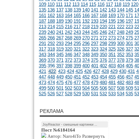
109
110
111
112
113
114
115
116
117
118
119
120
135
136
137
138
139
140
141
142
143
144
145
1
161
162
163
164
165
166
167
168
169
170
171
1
187
188
189
190
191
192
193
194
195
196
197
1
213
214
215
216
217
218
219
220
221
222
223
2
239
240
241
242
243
244
245
246
247
248
249
2
265
266
267
268
269
270
271
272
273
274
275
2
291
292
293
294
295
296
297
298
299
300
301
3
317
318
319
320
321
322
323
324
325
326
327
3
343
344
345
346
347
348
349
350
351
352
353
3
369
370
371
372
373
374
375
376
377
378
379
3
395
396
397
398
399
400
401
402
403
404
405
4
421
422
423
424
425
426
427
428
429
430
431
4
447
448
449
450
451
452
453
454
455
456
457
4
473
474
475
476
477
478
479
480
481
482
483
4
499
500
501
502
503
504
505
506
507
508
509
5
525
526
527
528
529
530
531
532
533
534
535
5
РЕКЛАМА
JoyReactor - смешные картинки ...
Пост №6184164
Автор: Naro4iTo Развернуть