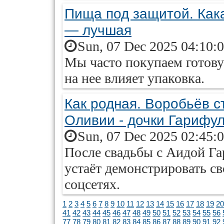
Пища под защитой. Кака
— лучшая
Sun, 07 Dec 2025 04:10:
Мы часто покупаем готовую
на нее влияет упаковка.
Как родная. Воробьёв 
Оливии - дочки Гарифу
Sun, 07 Dec 2025 02:45:
После свадьбы с Аидой Г
устаёт демонстрировать с
соцсетях.
1
2
3
4
5
6
7
8
9
10
11
12
13
14
15
16
17
18
19
20
41
42
43
44
45
46
47
48
49
50
51
52
53
54
55
56
77
78
79
80
81
82
83
84
85
86
87
88
89
90
91
92