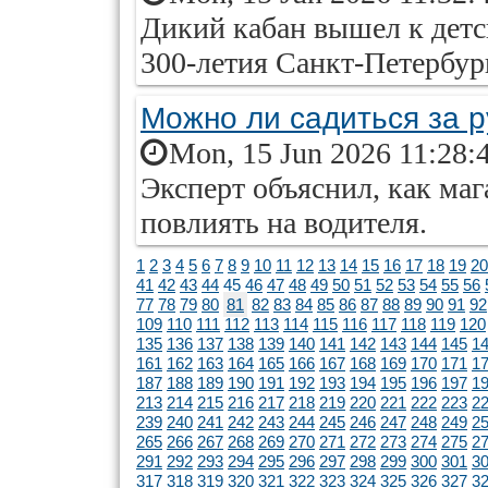
Дикий кабан вышел к детс
300-летия Санкт-Петербург
Можно ли садиться за р
Mon, 15 Jun 2026 11:28:
Эксперт объяснил, как ма
повлиять на водителя.
1
2
3
4
5
6
7
8
9
10
11
12
13
14
15
16
17
18
19
20
41
42
43
44
45
46
47
48
49
50
51
52
53
54
55
56
77
78
79
80
81
82
83
84
85
86
87
88
89
90
91
92
109
110
111
112
113
114
115
116
117
118
119
120
135
136
137
138
139
140
141
142
143
144
145
1
161
162
163
164
165
166
167
168
169
170
171
1
187
188
189
190
191
192
193
194
195
196
197
1
213
214
215
216
217
218
219
220
221
222
223
2
239
240
241
242
243
244
245
246
247
248
249
2
265
266
267
268
269
270
271
272
273
274
275
2
291
292
293
294
295
296
297
298
299
300
301
3
317
318
319
320
321
322
323
324
325
326
327
3