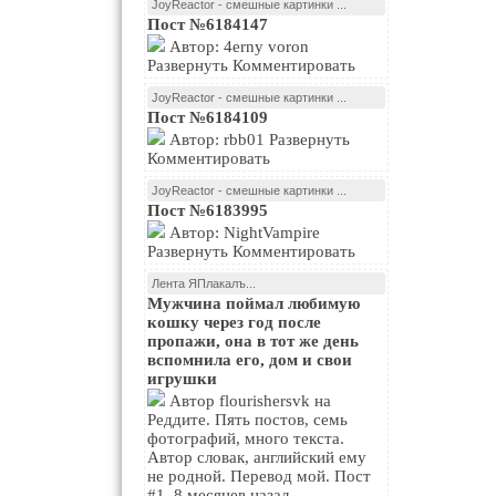
JoyReactor - смешные картинки ...
Пост №6184147
Автор: 4erny voron
Развернуть Комментировать
JoyReactor - смешные картинки ...
Пост №6184109
Автор: rbb01 Развернуть
Комментировать
JoyReactor - смешные картинки ...
Пост №6183995
Автор: NightVampire
Развернуть Комментировать
Лента ЯПлакалъ...
Мужчина поймал любимую
кошку через год после
пропажи, она в тот же день
вспомнила его, дом и свои
игрушки
Автор flourishersvk на
Реддите. Пять постов, семь
фотографий, много текста.
Автор словак, английский ему
не родной. Перевод мой. Пост
#1, 8 месяцев назад.