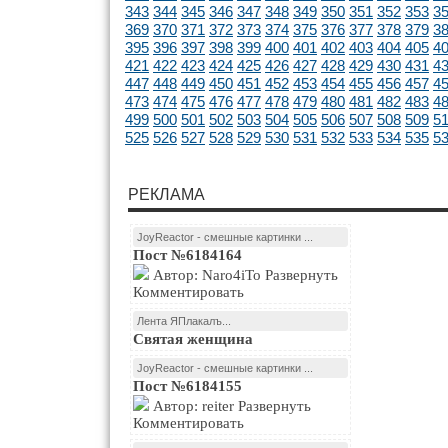
343
344
345
346
347
348
349
350
351
352
353
3
369
370
371
372
373
374
375
376
377
378
379
3
395
396
397
398
399
400
401
402
403
404
405
4
421
422
423
424
425
426
427
428
429
430
431
4
447
448
449
450
451
452
453
454
455
456
457
4
473
474
475
476
477
478
479
480
481
482
483
4
499
500
501
502
503
504
505
506
507
508
509
5
525
526
527
528
529
530
531
532
533
534
535
5
РЕКЛАМА
JoyReactor - смешные картинки ...
Пост №6184164
Автор: Naro4iTo Развернуть
Комментировать
Лента ЯПлакалъ...
Святая женщина
JoyReactor - смешные картинки ...
Пост №6184155
Автор: reiter Развернуть
Комментировать