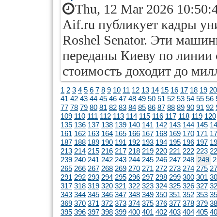
Thu, 12 Mar 2026 10:50:
Aif.ru публикует кадры 
Roshel Senator. Эти машин
переданы Киеву по линии 
стоимость доходит до мил
1
2
3
4
5
6
7
8
9
10
11
12
13
14
15
16
17
18
19
20
41
42
43
44
45
46
47
48
49
50
51
52
53
54
55
56
77
78
79
80
81
82
83
84
85
86
87
88
89
90
91
92
109
110
111
112
113
114
115
116
117
118
119
120
135
136
137
138
139
140
141
142
143
144
145
1
161
162
163
164
165
166
167
168
169
170
171
1
187
188
189
190
191
192
193
194
195
196
197
1
213
214
215
216
217
218
219
220
221
222
223
2
239
240
241
242
243
244
245
246
247
248
249
2
265
266
267
268
269
270
271
272
273
274
275
2
291
292
293
294
295
296
297
298
299
300
301
3
317
318
319
320
321
322
323
324
325
326
327
3
343
344
345
346
347
348
349
350
351
352
353
3
369
370
371
372
373
374
375
376
377
378
379
3
395
396
397
398
399
400
401
402
403
404
405
4