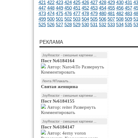
421
422
423
424
425
426
427
428
429
430
431
4
447
448
449
450
451
452
453
454
455
456
457
4
473
474
475
476
477
478
479
480
481
482
483
4
499
500
501
502
503
504
505
506
507
508
509
5
525
526
527
528
529
530
531
532
533
534
535
5
РЕКЛАМА
JoyReactor - смешные картинки ...
Пост №6184164
Автор: Naro4iTo Развернуть
Комментировать
Лента ЯПлакалъ...
Святая женщина
JoyReactor - смешные картинки ...
Пост №6184155
Автор: reiter Развернуть
Комментировать
JoyReactor - смешные картинки ...
Пост №6184147
Автор: 4erny voron