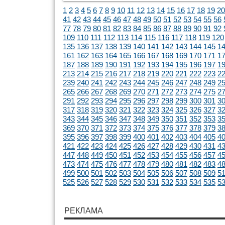
1
2
3
4
5
6
7
8
9
10
11
12
13
14
15
16
17
18
19
20
41
42
43
44
45
46
47
48
49
50
51
52
53
54
55
56
77
78
79
80
81
82
83
84
85
86
87
88
89
90
91
92
109
110
111
112
113
114
115
116
117
118
119
120
135
136
137
138
139
140
141
142
143
144
145
1
161
162
163
164
165
166
167
168
169
170
171
1
187
188
189
190
191
192
193
194
195
196
197
1
213
214
215
216
217
218
219
220
221
222
223
2
239
240
241
242
243
244
245
246
247
248
249
2
265
266
267
268
269
270
271
272
273
274
275
2
291
292
293
294
295
296
297
298
299
300
301
3
317
318
319
320
321
322
323
324
325
326
327
3
343
344
345
346
347
348
349
350
351
352
353
3
369
370
371
372
373
374
375
376
377
378
379
3
395
396
397
398
399
400
401
402
403
404
405
4
421
422
423
424
425
426
427
428
429
430
431
4
447
448
449
450
451
452
453
454
455
456
457
4
473
474
475
476
477
478
479
480
481
482
483
4
499
500
501
502
503
504
505
506
507
508
509
5
525
526
527
528
529
530
531
532
533
534
535
5
РЕКЛАМА