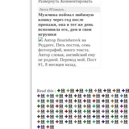
Развернуть Комментировать
Лента ЯПлакалъ...
Мужчина поймал любимую
кошку через год после
пропажи, она в тот же день
вспомнила его, дом и свои
игрушки
Автор flourishersvk на
Реддите. Пять постов, семь
фотографий, много текста.
Автор словак, английский ему
не родной. Перевод мой. Пост
#1, 8 месяцев назад.
💾
💾
💾
💾
💾
💾
💾

Read this :
✚
✚
✚
✚
✚
✚
✚
✚
💾
💾
💾
💾
💾
💾
💾
💾
💾
💾
✚
✚
✚
✚
✚
✚
✚
✚
✚
✚
💾
💾
💾
💾
💾
💾
💾
💾
💾
💾
✚
✚
✚
✚
✚
✚
✚
✚
✚
✚
💾
💾
💾
💾
💾
💾
💾
💾
💾
💾
✚
✚
✚
✚
✚
✚
✚
✚
✚
✚
💾
💾
💾
💾
💾
💾
💾
💾
💾
💾
✚
✚
✚
✚
✚
✚
✚
✚
✚
✚
💾
💾
💾
💾
💾
💾
💾
💾
💾
💾
✚
✚
✚
✚
✚
✚
✚
✚
✚
✚
💾
💾
💾
💾
💾
💾
💾
💾
💾
💾
✚
✚
✚
✚
✚
✚
✚
✚
✚
✚
💾
💾
✚
✚