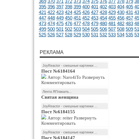
369
370
371
372
373
374
375
376
377
378
379
3
395
396
397
398
399
400
401
402
403
404
405
4
421
422
423
424
425
426
427
428
429
430
431
4
447
448
449
450
451
452
453
454
455
456
457
4
473
474
475
476
477
478
479
480
481
482
483
4
499
500
501
502
503
504
505
506
507
508
509
5
525
526
527
528
529
530
531
532
533
534
535
5
РЕКЛАМА
JoyReactor - смешные картинки ...
Пост №6184164
Автор: Naro4iTo Развернуть
Комментировать
Лента ЯПлакалъ...
Святая женщина
JoyReactor - смешные картинки ...
Пост №6184155
Автор: reiter Развернуть
Комментировать
JoyReactor - смешные картинки ...
Пост №6184147