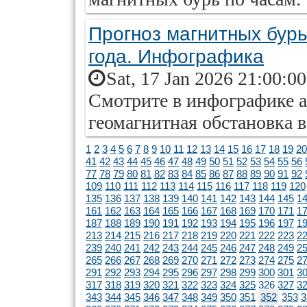
Прогноз магнитных бурь
года. Инфографика
Sat, 17 Jan 2026 21:00:0
Смотрите в инфографике ai
геомагнитная обстановка в
1
2
3
4
5
6
7
8
9
10
11
12
13
14
15
16
17
18
19
20
41
42
43
44
45
46
47
48
49
50
51
52
53
54
55
56
77
78
79
80
81
82
83
84
85
86
87
88
89
90
91
92
109
110
111
112
113
114
115
116
117
118
119
120
135
136
137
138
139
140
141
142
143
144
145
1
161
162
163
164
165
166
167
168
169
170
171
1
187
188
189
190
191
192
193
194
195
196
197
1
213
214
215
216
217
218
219
220
221
222
223
2
239
240
241
242
243
244
245
246
247
248
249
2
265
266
267
268
269
270
271
272
273
274
275
2
291
292
293
294
295
296
297
298
299
300
301
3
317
318
319
320
321
322
323
324
325
326
327
3
343
344
345
346
347
348
349
350
351
352
353
3